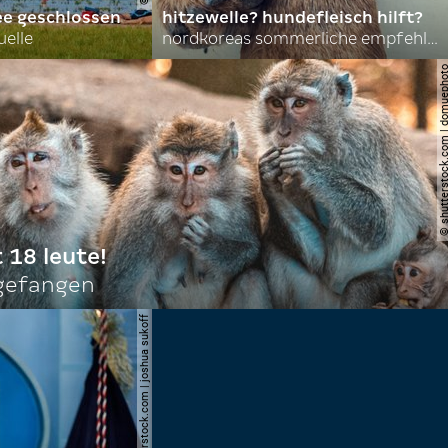
ee geschlossen
hitzewelle? hundefleisch hilft?
uelle
nordkoreas sommerliche empfehlungen
© shutterstock.com | do
t 18 leute!
ngefangen
© shutterstock.com | joshua sukoff