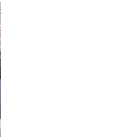
auraapl
asmit17