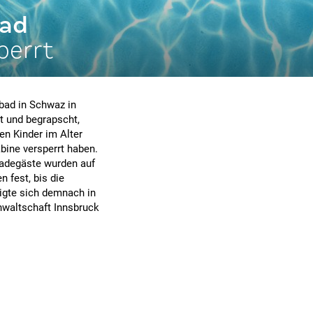
bad
perrt
bad in Schwaz in
rt und begrapscht,
en Kinder im Alter
abine versperrt haben.
 Badegäste wurden auf
 fest, bis die
eigte sich demnach in
nwaltschaft Innsbruck