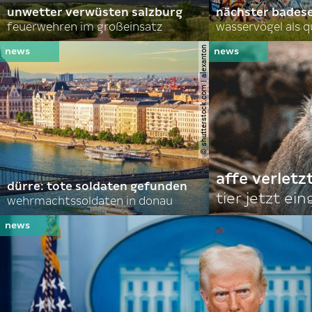
unwetter verwüsten salzburg
nächster bades
feuerwehren im großeinsatz
wasservögel als q
© shutterstock.com | alexanton
affe verletz
dürre: tote soldaten gefunden
tier jetzt ei
wehrmachtssoldaten in donau