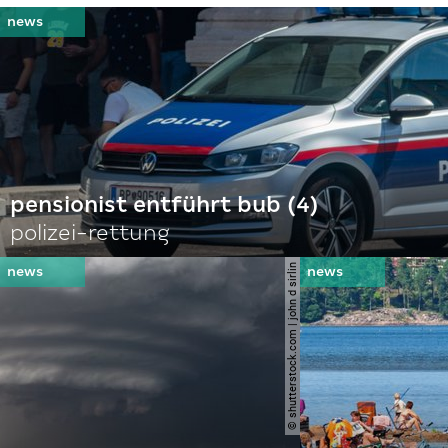
pensionist entführt bub (4)
polizei-rettung
© shutterstock.com | john d sirlin