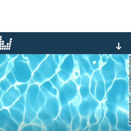
© shutterstock.com | staciestauffs