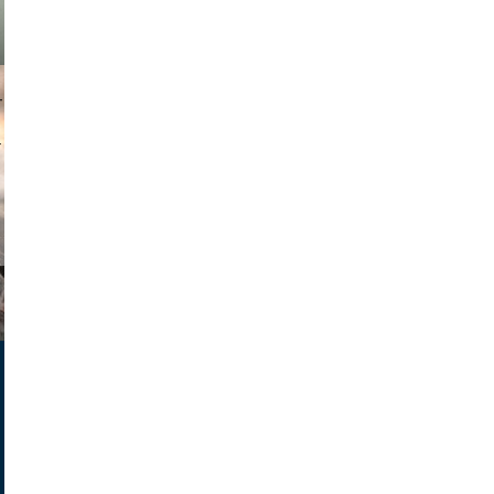
muephoto