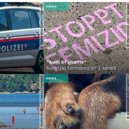
© shutterstock.com | robson90
© shutterstock.com | l
"walk of shame"
kunstperformance im 1. bezirk
© shutterstock.com | lasse johansson
© shutterstock.com | 