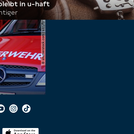
bleibt in u-haft
htiger
© shutterstock.com | kittyfly