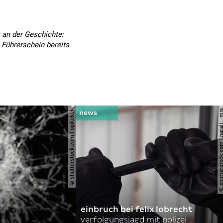
t an der Geschichte:
 Führerschein bereits
© shutterstock.com | opikckck
© shutterstock.com | nata
einbruch bei felix lobrecht
verfolgungsjagd mit polizei