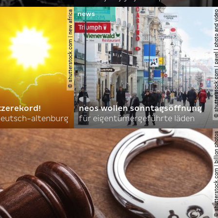
© shutterstock.com | new africa
© shutterstock.com | pavel l phot
tzerekord!
neos wollen sonntagsöffnung
 deutsch-altenburg
für eigentümergeführte läden
© shutterstock.com | billi