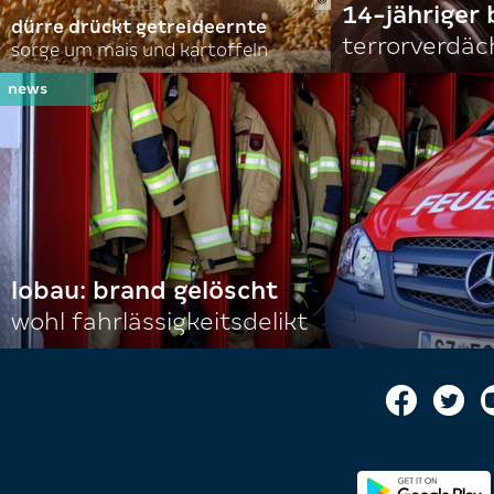
14-jähriger 
dürre drückt getreideernte
terrorverdäc
sorge um mais und kartoffeln
lobau: brand gelöscht
wohl fahrlässigkeitsdelikt