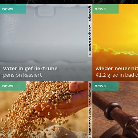
© shutterstock.com | soldatooff
vater in gefriertruhe
wieder neuer hi
pension kassiert
41,2 grad in bad
© shutterstock.com | branislavpudar