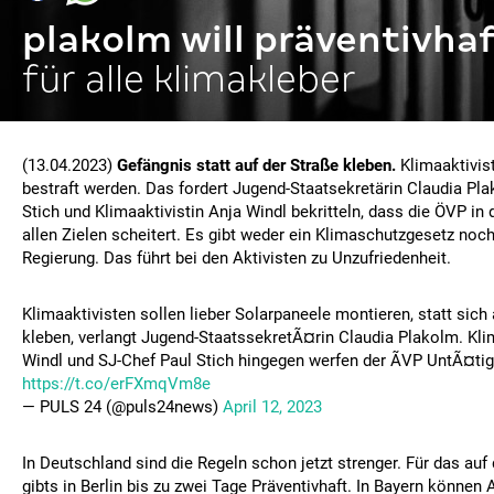
plakolm will präventivha
für alle klimakleber
(13.04.2023)
Gefängnis statt auf der Straße kleben.
Klimaaktivist
bestraft werden. Das fordert Jugend-Staatsekretärin Claudia Pl
Stich und Klimaaktivistin Anja Windl bekritteln, dass die ÖVP in 
allen Zielen scheitert. Es gibt weder ein Klimaschutzgesetz noch
Regierung. Das führt bei den Aktivisten zu Unzufriedenheit.
Klimaaktivisten sollen lieber Solarpaneele montieren, statt sich 
kleben, verlangt Jugend-StaatssekretÃ¤rin Claudia Plakolm. Kli
Windl und SJ-Chef Paul Stich hingegen werfen der ÃVP UntÃ¤tigk
https://t.co/erFXmqVm8e
— PULS 24 (@puls24news)
April 12, 2023
In Deutschland sind die Regeln schon jetzt strenger. Für das auf
gibts in Berlin bis zu zwei Tage Präventivhaft. In Bayern können 