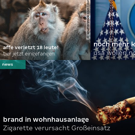
© shutterstock.com | domuephoto
noch mehr k
affe verletzt 18 leute!
usa wollen 
tier jetzt eingefangen
brand in wohnhausanlage
Zigarette verursacht Großeinsatz