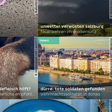
unwetter verwüsten salzburg
feuerwehren im großeinsatz
© shutterstock.com | asmit17
© shutterstock.com | al
efleisch hilft?
dürre: tote soldaten gefunden
nordkoreas sommerliche empfehlungen
wehrmachtssoldaten in donau