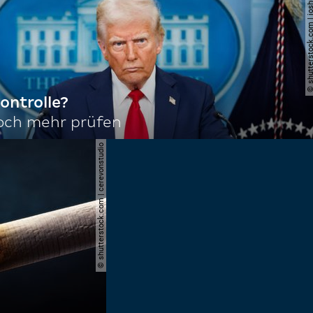
© shutterstock.com | joshu
ontrolle?
noch mehr prüfen
© shutterstock.com | cerevonstudio