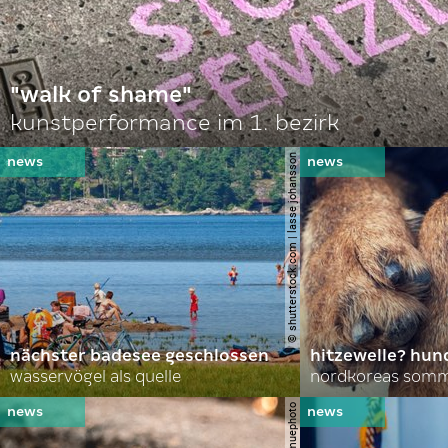
"walk of shame"
kunstperformance im 1. bezirk
© shutterstock.com | lasse johansson
nächster badesee geschlossen
hitzewelle? hund
wasservögel als quelle