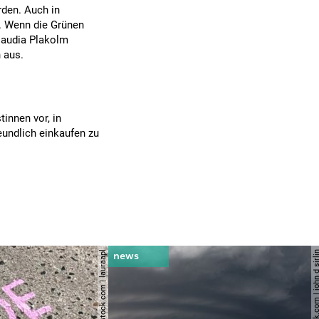
rden. Auch in
t. Wenn die Grünen
laudia Plakolm
n aus.
innen vor, in
eundlich einkaufen zu
© shutterstock.com | lauraapl
© shutterstock.com | john 