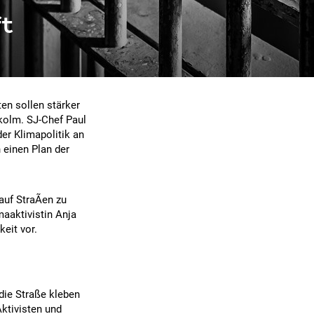
ft
en sollen stärker
akolm. SJ-Chef Paul
der Klimapolitik an
 einen Plan der
auf StraÃen zu
maaktivistin Anja
eit vor.
 die Straße kleben
Aktivisten und