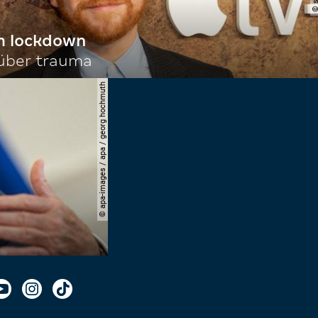
im lockdown
 über trauma
© apa-images / apa / georg hochmuth