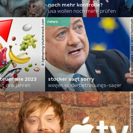
noch mehr kontrolle?
usa wollen noch mehr prüfen
© lightspring/shutterstock.com
© apa-images / apa / georg
 teuer wie 2023
stocker sagt sorry
it drei jahren
wegen kinderbetreuungs-sager
© shutterstock.com | le