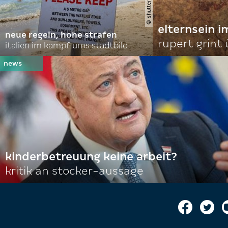
elternsein 
neue regeln, hohe strafen
rupert grint
italien im kampf ums stadtbild
kinderbetreuung keine arbeit?
kritik an stocker-aussage