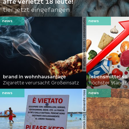
affe verletzt 18 leute!
tier jetzt eingefangen
© shutterstock.com | cerevonstudio
brand in wohnhausanlage
lebensmittel so
Zigarette verursacht Großeinsatz
höchster stand se
© shutterstock.com | alexandre.rosa