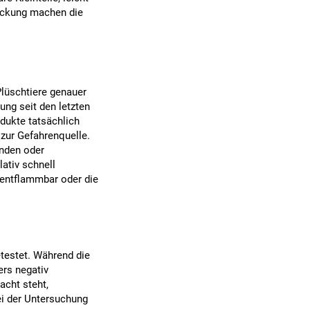
packung machen die
lüschtiere genauer
ng seit den letzten
odukte tatsächlich
zur Gefahrenquelle.
enden oder
ativ schnell
 entflammbar oder die
etestet. Während die
ers negativ
acht steht,
ei der Untersuchung