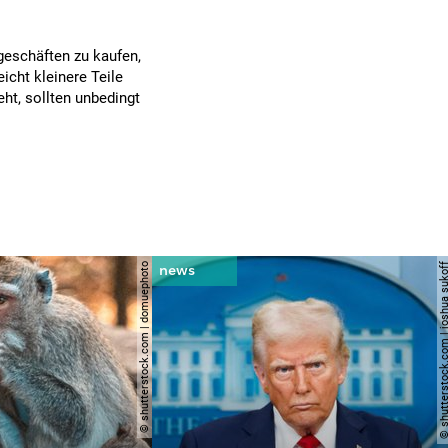
hgeschäften zu kaufen,
icht kleinere Teile
t, sollten unbedingt
© shutterstock.com | domuephoto
© shutterstock.com | joshu