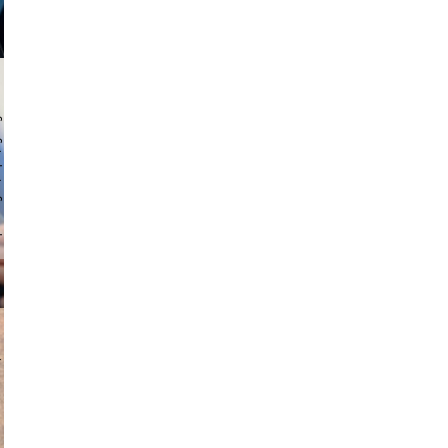
 hochmuth
v radin