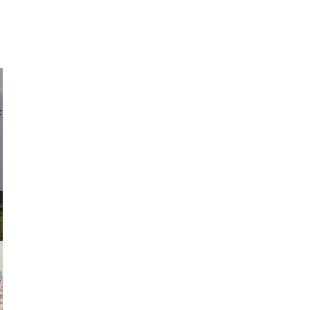
d sirlin
exanton