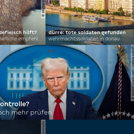
efleisch hilft?
dürre: tote soldaten gefunden
nordkoreas sommerliche empfehlungen
wehrmachtssoldaten in donau
© shutterstock.com | joshu
ontrolle?
noch mehr prüfen