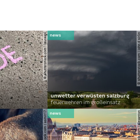
© shutterstock.com | lauraapl
© shutterstock.com | john 
unwetter verwüsten salzburg
feuerwehren im großeinsatz
© shutterstock.com | asmit17
© shutterstock.com | al