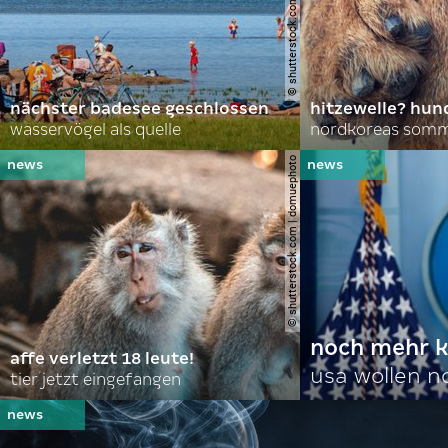
© shutterstock.com | lasse johansson
nächster badesee geschlossen
hitzewelle? hund
wasservögel als quelle
© shutterstock.com | domuephoto
noch mehr k
affe verletzt 18 leute!
usa wollen 
tier jetzt eingefangen