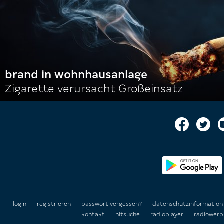
brand in wohnhausanlage
Zigarette verursacht Großeinsatz
login
registrieren
passwort vergessen?
datenschutzinformatio
kontakt
hitsuche
radioplayer
radiowerb