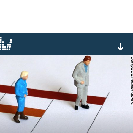
© hyejin kang/shutterst