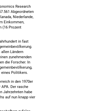
Economics Research
n 57.561 Abgeordneten
 Kanada, Niederlande,
hem Einkommen,
n (16 Prozent
ahrhundert in fast
llgemeinbevölkerung.
 allen Ländern
n einen zunehmenden
n die Forscher. In
llgemeinbevölkerung,
 eines Politikers.
rreich in den 1970er
r APA. Der rasche
en Jahrzehnten habe
chs auf nun knapp vier