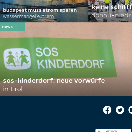
keine schiff
budapest muss strom sparen
donau-niedr
wassermangel extrem
sos-kinderdorf: neue vorwürfe
in tirol