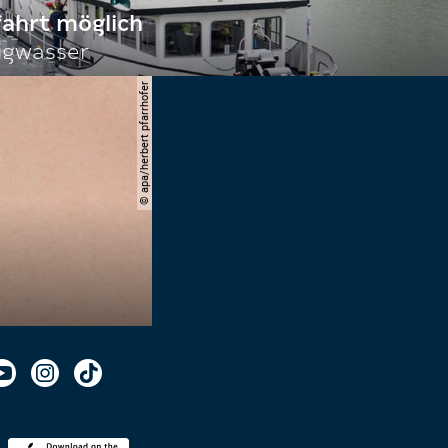
fahrt möglich
igwasser
© apa/herbert pfarrhofer