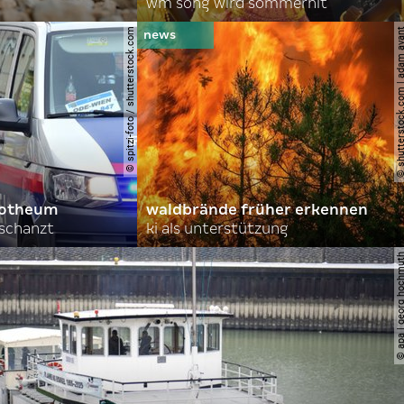
wm song wird sommerhit
© spitzi-foto / shutterstock.com
© shutterstock.com | ad
orotheum
waldbrände früher erkennen
rschanzt
ki als unterstützung
© apa | georg ho