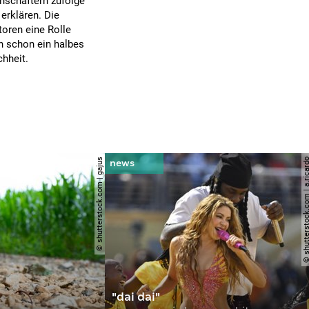
enschaftern zufolge
 erklären. Die
oren eine Rolle
n schon ein halbes
hheit.
© shutterstock.com | gajus
© shutterstock.com | a.
"dai dai"