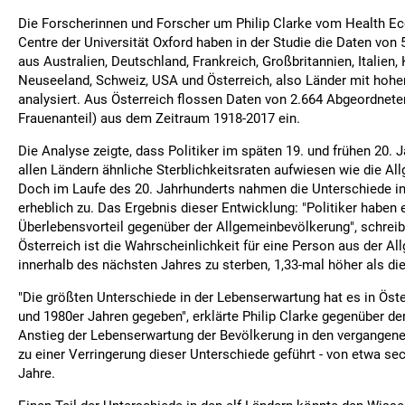
Die Forscherinnen und Forscher um Philip Clarke vom Health 
Centre der Universität Oxford haben in der Studie die Daten vo
aus Australien, Deutschland, Frankreich, Großbritannien, Italien,
Neuseeland, Schweiz, USA und Österreich, also Länder mit ho
analysiert. Aus Österreich flossen Daten von 2.664 Abgeordnete
Frauenanteil) aus dem Zeitraum 1918-2017 ein.
Die Analyse zeigte, dass Politiker im späten 19. und frühen 20. J
allen Ländern ähnliche Sterblichkeitsraten aufwiesen wie die A
Doch im Laufe des 20. Jahrhunderts nahmen die Unterschiede in
erheblich zu. Das Ergebnis dieser Entwicklung: "Politiker habe
Überlebensvorteil gegenüber der Allgemeinbevölkerung", schreibe
Österreich ist die Wahrscheinlichkeit für eine Person aus der A
innerhalb des nächsten Jahres zu sterben, 1,33-mal höher als die
"Die größten Unterschiede in der Lebenserwartung hat es in Öste
und 1980er Jahren gegeben", erklärte Philip Clarke gegenüber de
Anstieg der Lebenserwartung der Bevölkerung in den vergangen
zu einer Verringerung dieser Unterschiede geführt - von etwa se
Jahre.