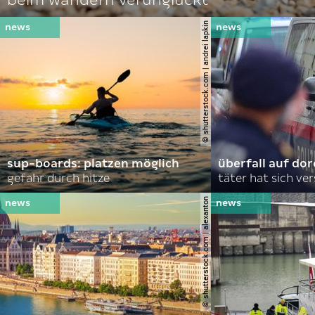
© shutterstock.com | andrei lapkin
sup-boards: platzen möglich
überfall auf d
gefahr durch hitze
täter hat sich ve
© shutterstock.com | alexanton