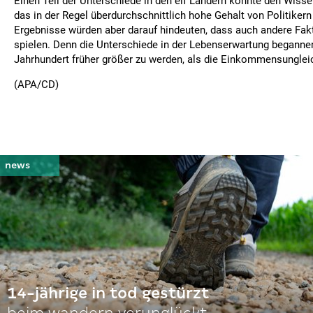
Einen Teil der Unterschiede in den elf Ländern könnte den Wiss
das in der Regel überdurchschnittlich hohe Gehalt von Politikern
Ergebnisse würden aber darauf hindeuten, dass auch andere Fakt
spielen. Denn die Unterschiede in der Lebenserwartung beganne
Jahrhundert früher größer zu werden, als die Einkommensungleic
(APA/CD)
14-jährige in tod gestürzt
beim wandern verunglückt