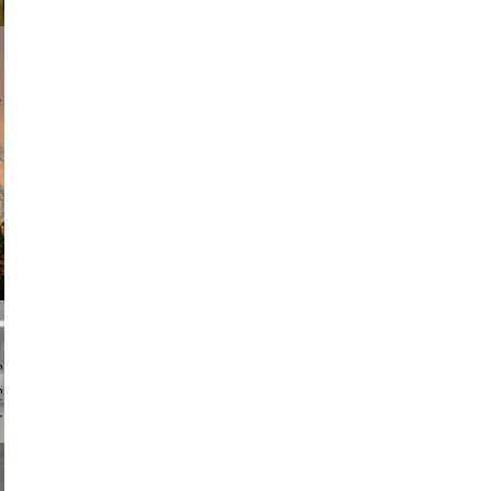
am avant
chmuth