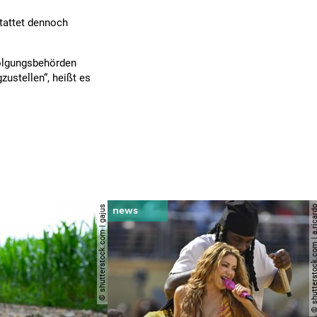
tattet dennoch
folgungsbehörden
ustellen“, heißt es
© shutterstock.com | gajus
© shutterstock.com | a.