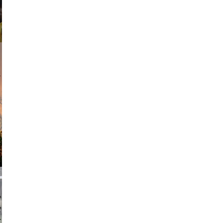
am avant
chmuth