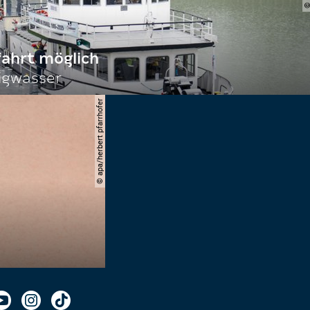
fahrt möglich
igwasser
© apa/herbert pfarrhofer