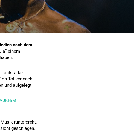
-Medien nach dem
ula“ einem
 haben.
k-Lautstärke
Don Toliver nach
n und aufgelegt.
ZOVJKHiM
Musik runterdreht,
esicht geschlagen.