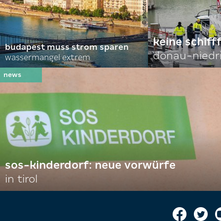
keine schiff
budapest muss strom sparen
donau-niedr
wassermangel extrem
sos-kinderdorf: neue vorwürfe
in tirol