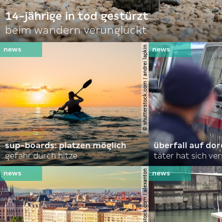
14-jährige in tod gestürzt
beim wandern verunglückt
© shutterstock.com | andrei lapkin
sup-boards: platzen möglich
überfall auf d
gefahr durch hitze
täter hat sich ve
© shutterstock.com | alexanton