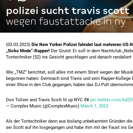
polizei sucht travis scott
wegen faustattacke in ny
(03.03.2023)
Die New Yorker Polizei fahndet laut mehreren US
„Sicko Mode“-Rapper!
Der Grund: Er soll in dem Nachtclub „Neb
Tontechniker (52) ins Gesicht geschlagen und danach randaliert
Wie „TMZ“ berichtet, soll alles mit einem Streit wegen der Musi
begonnen haben: Demnach sind Travis und sein Rapper-Kollege 
einer Show in den Club gegangen, haben das DJ-Pult übernomme
Don Toliver and Travis Scott lit up NYC ð¥
pic.twitter.com/Ad
— Complex Music (@ComplexMusic)
March 1, 2023
Als der Tontechniker dann aus bislang unbekannten Gründen die 
sei Scott auf ihn losgegangen und habe ihm mit der Faust ins G