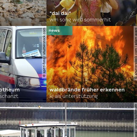
"dai dai"
wm song wird sommerhit
© spitzi-foto / shutterstock.com
© shutterstock.com | ad
orotheum
waldbrände früher erkennen
rschanzt
ki als unterstützung
© apa | georg ho