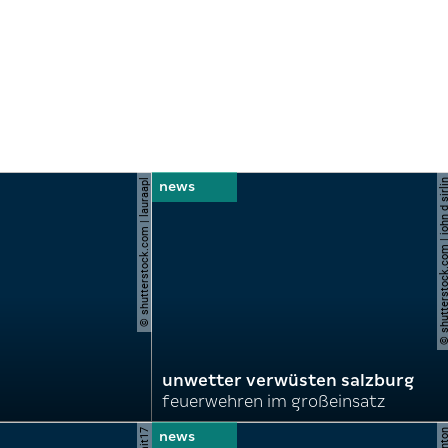
© shutterstock.com | lauraapl
© shutterstock.com | john 
unwetter verwüsten salzburg
feuerwehren im großeinsatz