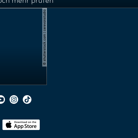
noch mehr prüfen
© shutterstock.com | cerevonstudio