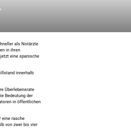
r
hneller als Notärzte
en in ihren
jetzt eine spanische
llstand innerhalb
here Überlebensrate
 die Bedeutung der
atoren in öffentlichen
r eine rasche
lb von zwei bis vier