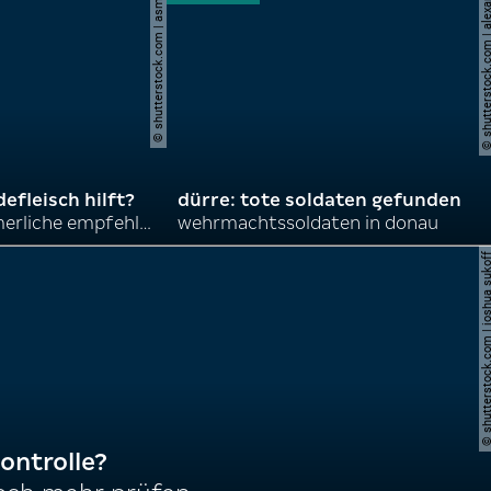
© shutterstock.com | asmit17
© shutterstock.com | al
efleisch hilft?
dürre: tote soldaten gefunden
nordkoreas sommerliche empfehlungen
wehrmachtssoldaten in donau
© shutterstock.com | joshu
ontrolle?