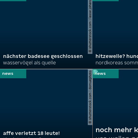
© shutterstock.com | lasse johansson
nächster badesee geschlossen
hitzewelle? hund
wasservögel als quelle
© shutterstock.com | domuephoto
noch mehr k
affe verletzt 18 leute!