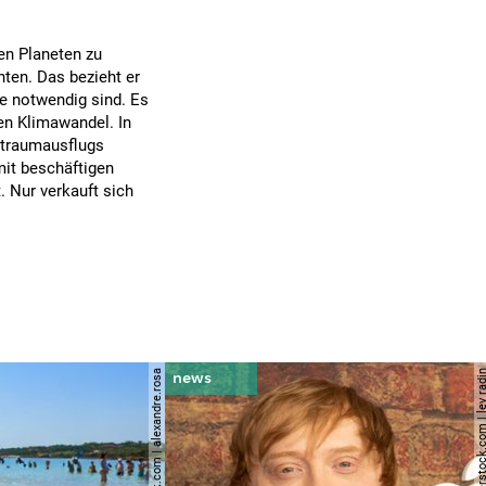
en Planeten zu
ten. Das bezieht er
se notwendig sind. Es
en Klimawandel. In
ltraumausflugs
mit beschäftigen
. Nur verkauft sich
© shutterstock.com | alexandre.rosa
© shutterstock.com | le