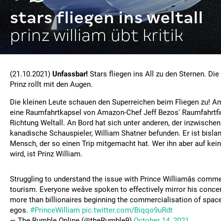
stars fliegen ins weltall
prinz william übt kritik
(21.10.2021)
Unfassbar!
Stars fliegen ins All zu den Sternen. Die
Prinz rollt mit den Augen.
Die kleinen Leute schauen den Superreichen beim Fliegen zu! Am
eine Raumfahrtkapsel von Amazon-Chef Jeff Bezos' Raumfahrtfi
Richtung Weltall. An Bord hat sich unter anderen, der inzwischen
kanadische Schauspieler, William Shatner befunden. Er ist bislan
Mensch, der so einen Trip mitgemacht hat. Wer ihn aber auf kei
wird, ist Prinz William.
Struggling to understand the issue with Prince Williamâs com
tourism. Everyone weâve spoken to effectively mirror his concern
more than billionaires beginning the commercialisation of space 
egos.
#PrinceWilliam
pic.twitter.com/Biqqo9uRdt
— The Rumble Online (@theRumble9)
October 14, 2021