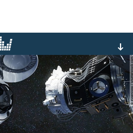
© evgeniyqw / shutterst