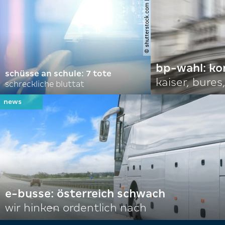
© shutterstock.com | tim freitag
bp-wahl: k
schüsse an schule: 7 tote
kaiser, bures,
schreckliche bluttat
e-busse: österreich schwach
wir hinken ordentlich nach