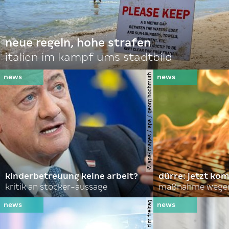
neue regeln, hohe strafen
italien im kampf ums stadtbild
© apa-images / apa / georg hochmuth
kinderbetreuung keine arbeit?
dürre: jetzt kom
kritik an stocker-aussage
maßnahme wegen