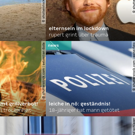
elternsein im lockdown
rupert grint über trauma
© shutterstock.com | sebastian duda
© shutterstock.com | spi
mt grillverbot!
leiche in nö: geständnis!
 trockenheit
18-jähriger hat mann getötet