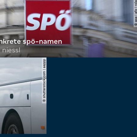
© apa | afp | roland s
onkrete spö-namen
 niessl
© shutterstock.com | aappp