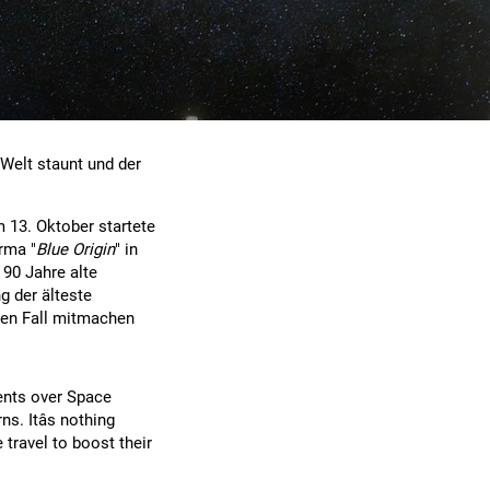
 Welt staunt und der
 13. Oktober startete
rma "
Blue Origin
" in
 90 Jahre alte
g der älteste
nen Fall mitmachen
ments over Space
s. Itâs nothing
travel to boost their