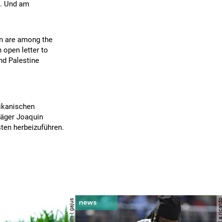
d. Und am
on are among the
 open letter to
and Palestine
ikanischen
räger Joaquin
ten herbeizuführen.