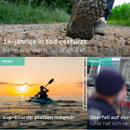
14-jährige in tod gestürzt
beim wandern verunglückt
© shutterstock.com | andrei lapkin
sup-boards: platzen möglich
überfall auf d
gefahr durch hitze
täter hat sich ve