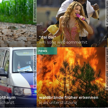
© shutterstock.com | gajus
© shutterstock.com | a.
"dai dai"
wm song wird sommerhit
© spitzi-foto / shutterstock.com
© shutterstock.com | ad
orotheum
waldbrände früher erkennen
rschanzt
ki als unterstützung