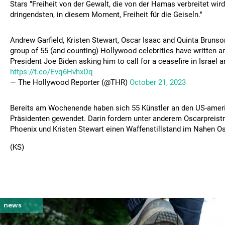
Stars "Freiheit von der Gewalt, die von der Hamas verbreitet wir
dringendsten, in diesem Moment, Freiheit für die Geiseln."
Andrew Garfield, Kristen Stewart, Oscar Isaac and Quinta Bruns
group of 55 (and counting) Hollywood celebrities have written an
President Joe Biden asking him to call for a ceasefire in Israel 
https://t.co/Evq6HvhxDq
— The Hollywood Reporter (@THR)
October 21, 2023
Bereits am Wochenende haben sich 55 Künstler an den US-amer
Präsidenten gewendet. Darin fordern unter anderem Oscarpreist
Phoenix und Kristen Stewart einen Waffenstillstand im Nahen Os
(KS)