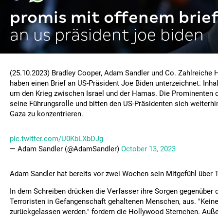
promis mit offenem brie
an us präsident joe biden
(25.10.2023) Bradley Cooper, Adam Sandler und Co. Zahlreiche
haben einen Brief an US-Präsident Joe Biden unterzeichnet. Inhalt
um den Krieg zwischen Israel und der Hamas. Die Prominenten 
seine Führungsrolle und bitten den US-Präsidenten sich weiterhin
Gaza zu konzentrieren.
pic.twitter.com/U0KbLXbDJg
— Adam Sandler (@AdamSandler)
October 13, 2023
Adam Sandler hat bereits vor zwei Wochen sein Mitgefühl über T
In dem Schreiben drücken die Verfasser ihre Sorgen gegenüber 
Terroristen in Gefangenschaft gehaltenen Menschen, aus. "Keine
zurückgelassen werden." fordern die Hollywood Sternchen. Auß