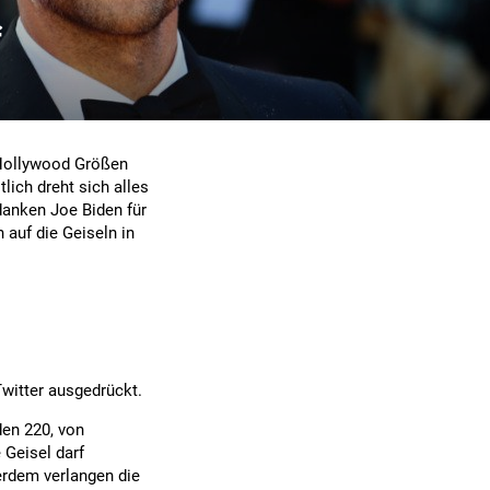
f
 Hollywood Größen
lich dreht sich alles
danken Joe Biden für
 auf die Geiseln in
witter ausgedrückt.
den 220, von
 Geisel darf
erdem verlangen die