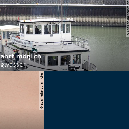
© apa | georg ho
fahrt möglich
igwasser
© apa/herbert pfarrhofer