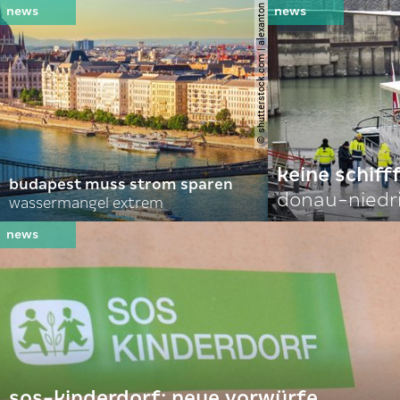
© shutterstock.com | alexanton
keine schiff
budapest muss strom sparen
donau-niedr
wassermangel extrem
sos-kinderdorf: neue vorwürfe