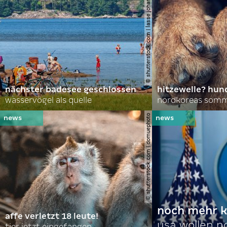
© shutterstock.com | lasse johansson
nächster badesee geschlossen
hitzewelle? hund
wasservögel als quelle
© shutterstock.com | domuephoto
noch mehr k
affe verletzt 18 leute!
usa wollen 
tier jetzt eingefangen