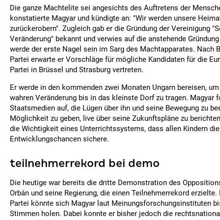
Die ganze Machtelite sei angesichts des Auftretens der Mensche
konstatierte Magyar und kündigte an: "Wir werden unsere Heimat 
zurückerobern". Zugleich gab er die Gründung der Vereinigung "S
Veränderung" bekannt und verwies auf die anstehende Gründung 
werde der erste Nagel sein im Sarg des Machtapparates. Nach 
Partei erwarte er Vorschläge für mögliche Kandidaten für die Eu
Partei in Brüssel und Strasburg vertreten.
Er werde in den kommenden zwei Monaten Ungarn bereisen, um d
wahren Veränderung bis in das kleinste Dorf zu tragen. Magyar fo
Staatsmedien auf, die Lügen über ihn und seine Bewegung zu be
Möglichkeit zu geben, live über seine Zukunftspläne zu berichten
die Wichtigkeit eines Unterrichtssystems, dass allen Kindern die
Entwicklungschancen sichere.
teilnehmerrekord bei demo
Die heutige war bereits die dritte Demonstration des Opposition
Orbán und seine Regierung, die einen Teilnehmerrekord erzielte.
Partei könnte sich Magyar laut Meinungsforschungsinstituten bi
Stimmen holen. Dabei konnte er bisher jedoch die rechtsnationa