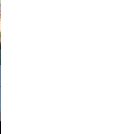
exanton
a sukoff