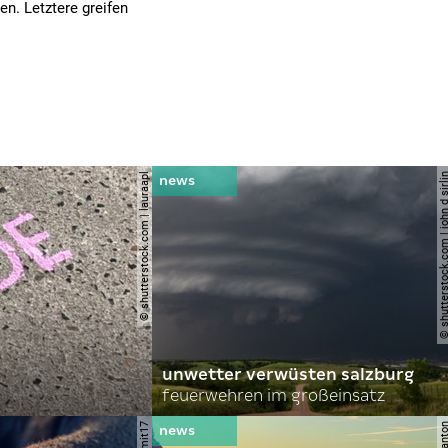
n. Letztere greifen
© shutterstock.com | lauraapl
© shutterstock.com | john 
unwetter verwüsten salzburg
feuerwehren im großeinsatz