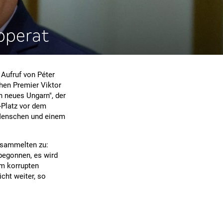
pperat
Aufruf von Péter
hen Premier Viktor
n neues Ungarn", der
-Platz vor dem
 Menschen und einem
ersammelten zu:
begonnen, es wird
em korrupten
cht weiter, so