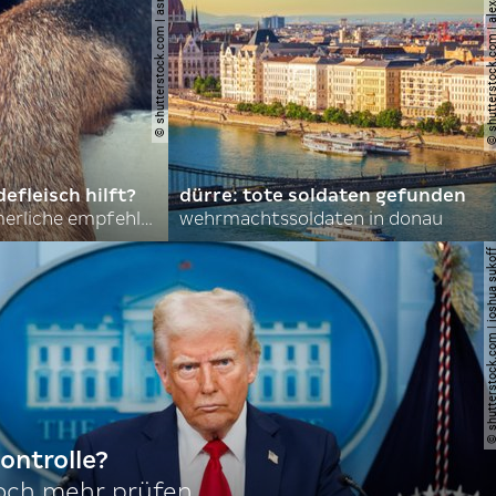
© shutterstock.com | asmit17
© shutterstock.com | al
efleisch hilft?
dürre: tote soldaten gefunden
nordkoreas sommerliche empfehlungen
wehrmachtssoldaten in donau
© shutterstock.com | joshu
ontrolle?
noch mehr prüfen