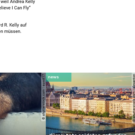
 weil Andrea Kelly
elieve I Can Fly“
d R. Kelly auf
ten müssen.
© shutterstock.com | asmit17
© shutterstock.com | al