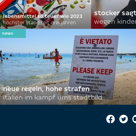
stocker sagt
lebensmittel so teuer wie 2023
wegen kinde
höchster stand seit drei jahren
neue regeln, hohe strafen
italien im kampf ums stadtbild