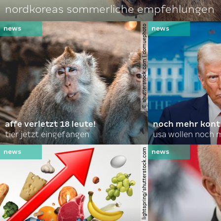
nordkoreas sommerliche empfehlungen
© shutterstock.com | domuephoto
affe verletzt 18 leute!
noch mehr kontr
tier jetzt eingefangen
usa wollen noch 
© lightspring/shutterstock.com