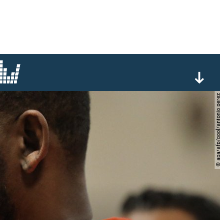
© apa/afp/pool/antoni