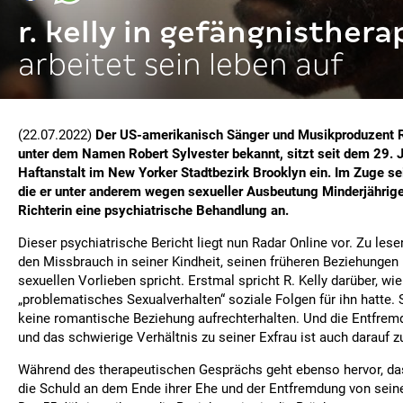
r. kelly in gefängnisthera
arbeitet sein leben auf
(22.07.2022)
Der US-amerikanisch Sänger und Musikproduzent R.
unter dem Namen Robert Sylvester bekannt, sitzt seit dem 29. Ju
Haftanstalt im New Yorker Stadtbezirk Brooklyn ein. Im Zuge se
die er unter anderem wegen sexueller Ausbeutung Minderjähriger
Richterin eine psychiatrische Behandlung an.
Dieser psychiatrische Bericht liegt nun Radar Online vor. Zu lesen
den Missbrauch in seiner Kindheit, seinen früheren Beziehungen
sexuellen Vorlieben spricht. Erstmal spricht R. Kelly darüber, wie
„problematisches Sexualverhalten“ soziale Folgen für ihn hatte. 
keine romantische Beziehung aufrechterhalten. Und die Entfrem
und das schwierige Verhältnis zu seiner Exfrau ist auch darauf 
Während des therapeutischen Gesprächs geht ebenso hervor, das
die Schuld an dem Ende ihrer Ehe und der Entfremdung von seinen