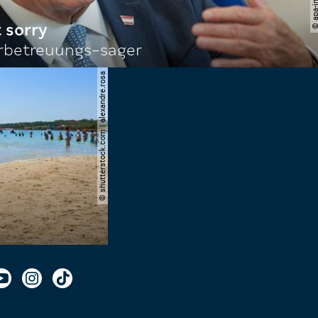
 sorry
rbetreuungs-sager
© shutterstock.com | alexandre.rosa