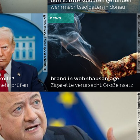
dürre: tote soldaten gefunden
wehrmachtssoldaten in donau
© shutterstock.com | joshua sukoff
© shutterstock.com | cerev
olle?
brand in wohnhausanlage
mehr prüfen
Zigarette verursacht Großeinsatz
© apa-images / apa / georg