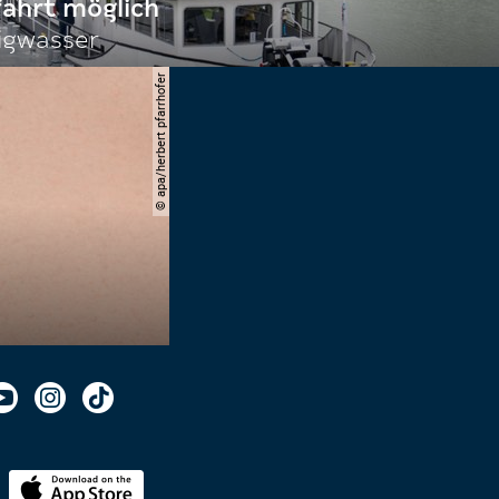
fahrt möglich
igwasser
© apa/herbert pfarrhofer