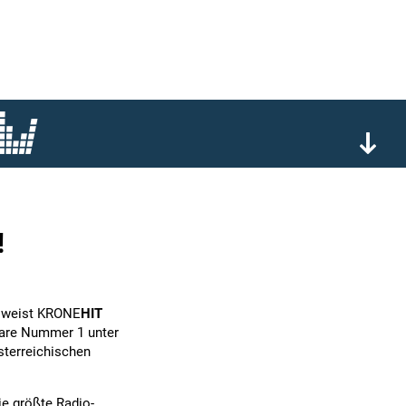
!
 weist KRONE
HIT
lare Nummer 1 unter
sterreichischen
ie größte Radio-