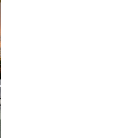
am avant
chmuth