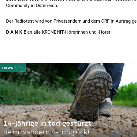
Community in Österreich.
Der Radiotest wird von Privatsendern und dem ORF in Auftrag g
D A N K E
an alle KRONE
HIT
-Hörerinnen und -Hörer!
14-jährige in tod gestürzt
beim wandern verunglückt