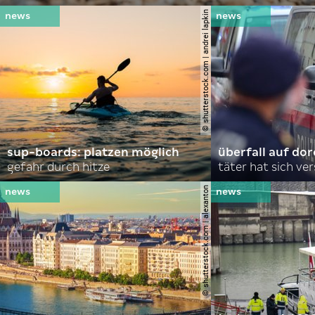
© shutterstock.com | andrei lapkin
sup-boards: platzen möglich
überfall auf d
gefahr durch hitze
täter hat sich ve
© shutterstock.com | alexanton