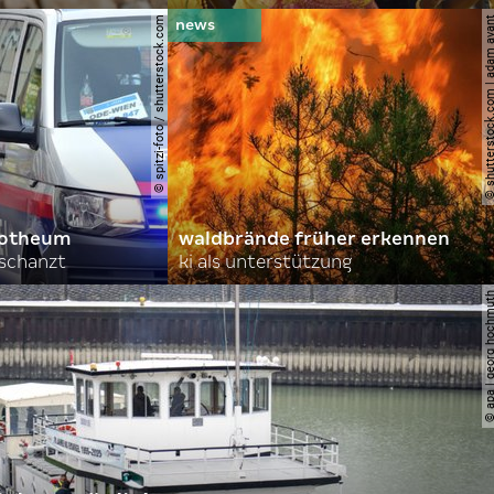
© spitzi-foto / shutterstock.com
© shutterstock.com | ad
orotheum
waldbrände früher erkennen
rschanzt
ki als unterstützung
© apa | georg ho