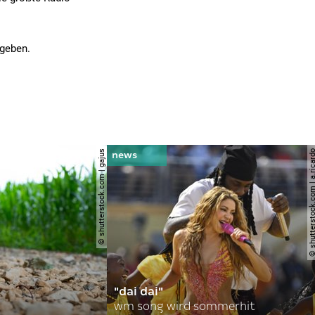
egeben.
© shutterstock.com | gajus
© shutterstock.com | a.
"dai dai"
wm song wird sommerhit