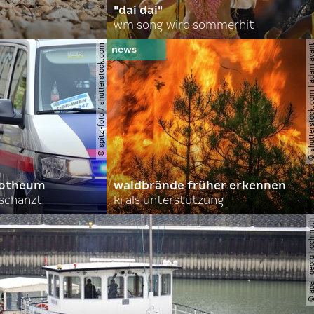
"dai dai"
wm song wird sommerhit
© spitzi-foto / shutterstock.com
© shutterstock.com | ad
orotheum
waldbrände früher erkennen
rschanzt
ki als unterstützung
© apa | georg ho