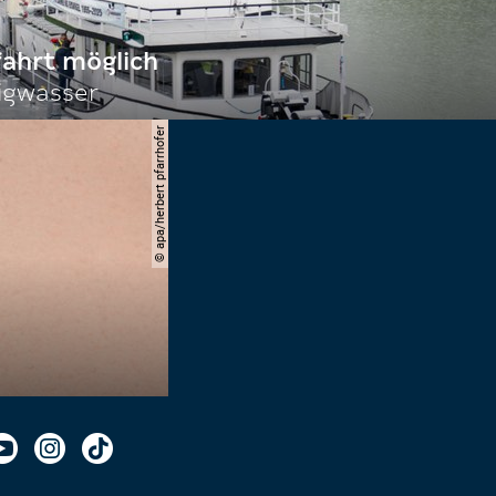
fahrt möglich
igwasser
© apa/herbert pfarrhofer