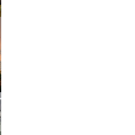
am avant
chmuth