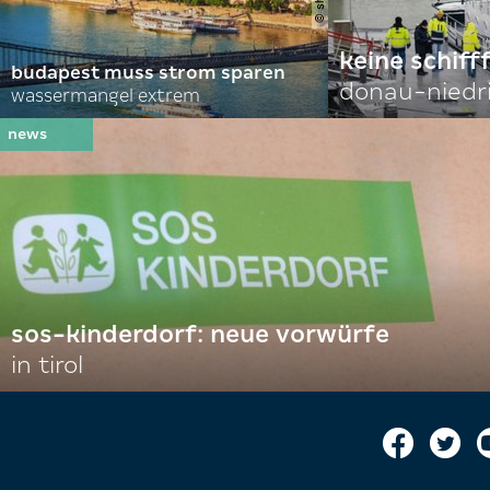
keine schiff
budapest muss strom sparen
donau-niedr
wassermangel extrem
sos-kinderdorf: neue vorwürfe
in tirol