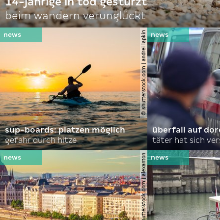
14-jährige in tod gestürzt
beim wandern verunglückt
© shutterstock.com | andrei lapkin
sup-boards: platzen möglich
überfall auf d
gefahr durch hitze
täter hat sich ve
© shutterstock.com | alexanton