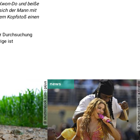
e-Kwon-Do und beiße
 sich der Mann mit
nem Kopfstoß einen
er Durchsuchung
ige ist
© shutterstock.com | gajus
© shutterstock.com | a.