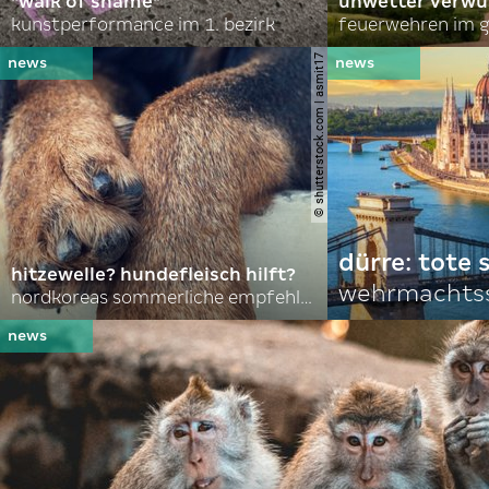
"walk of shame"
unwetter verwü
kunstperformance im 1. bezirk
feuerwehren im g
© shutterstock.com | asmit17
dürre: tote
hitzewelle? hundefleisch hilft?
wehrmachtss
nordkoreas sommerliche empfehlungen