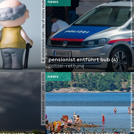
© shutterstock.com | day of victory studio
© shutterstock.com | r
pensionist entführt bub (4)
polizei-rettung
© shutterstock.com | john d sirlin
© shutterstock.com | lasse 