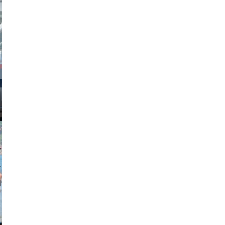
obson90
johansson