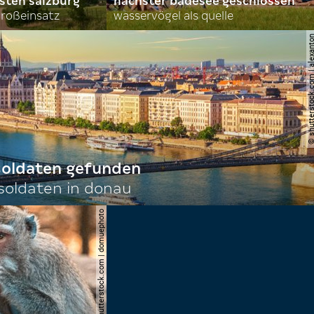
sten salzburg
nächster badesee geschlossen
roßeinsatz
wasservögel als quelle
© shutterstock.com | al
 soldaten gefunden
oldaten in donau
© shutterstock.com | domuephoto