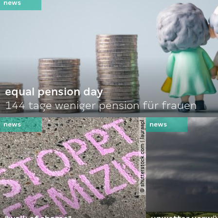
equal pension day
144 tage weniger pension für frauen
© shutterstock.com | lauraapl