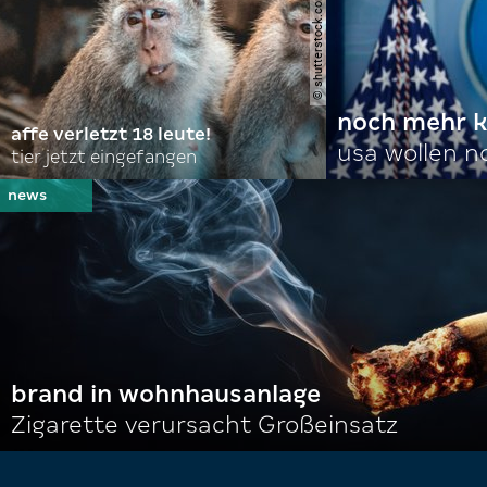
© shutterstock.com | domuephoto
noch mehr k
affe verletzt 18 leute!
usa wollen 
tier jetzt eingefangen
brand in wohnhausanlage
Zigarette verursacht Großeinsatz