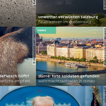
unwetter verwüsten salzburg
feuerwehren im großeinsatz
© shutterstock.com | asmit17
© shutterstock.com | al
efleisch hilft?
dürre: tote soldaten gefunden
nordkoreas sommerliche empfehlungen
wehrmachtssoldaten in donau