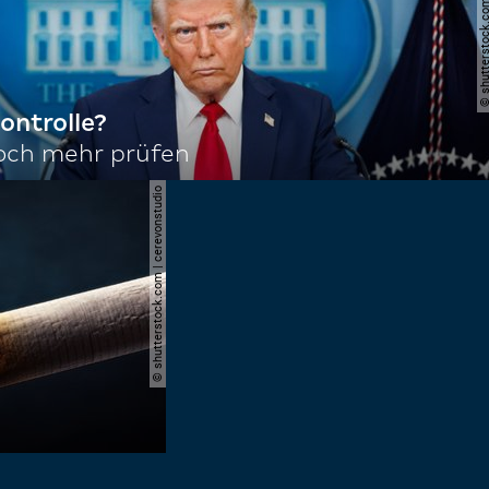
© shutterstock.com | joshu
ontrolle?
noch mehr prüfen
© shutterstock.com | cerevonstudio