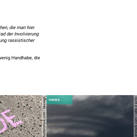
hen, die man hier
ad der Involvierung
ung rassistischer
 wenig Handhabe, die
© shutterstock.com | lauraapl
© shutterstock.com | john 