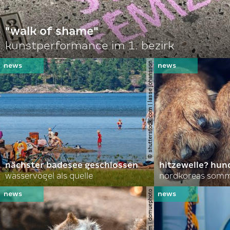
"walk of shame"
kunstperformance im 1. bezirk
© shutterstock.com | lasse johansson
nächster badesee geschlossen
hitzewelle? hund
wasservögel als quelle