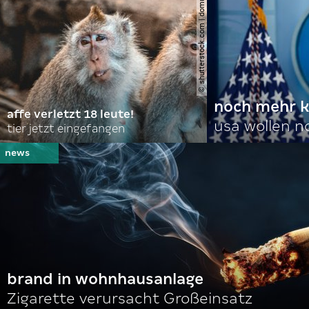
© shutterstock.com | domuephoto
noch mehr k
affe verletzt 18 leute!
usa wollen 
tier jetzt eingefangen
brand in wohnhausanlage
Zigarette verursacht Großeinsatz