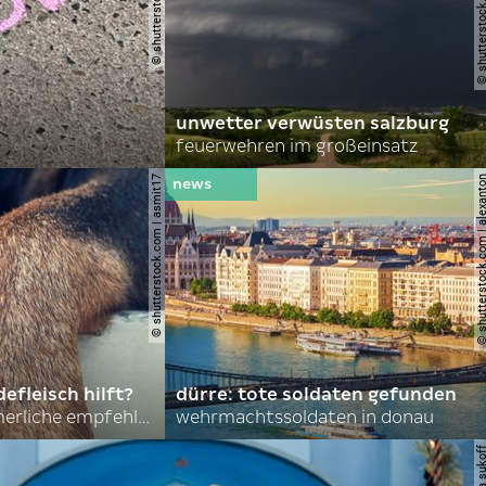
unwetter verwüsten salzburg
feuerwehren im großeinsatz
© shutterstock.com | asmit17
© shutterstock.com | al
efleisch hilft?
dürre: tote soldaten gefunden
nordkoreas sommerliche empfehlungen
wehrmachtssoldaten in donau