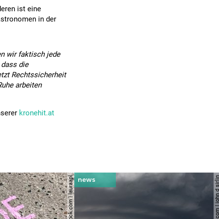
eren ist eine
astronomen in der
 wir faktisch jede
 dass die
tzt Rechtssicherheit
Ruhe arbeiten
nserer
kronehit.at
© shutterstock.com | lauraapl
© shutterstock.com | john 