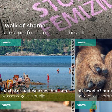
"walk of shame"
kunstperformance im 1. bezirk
© shutterstock.com | lasse johansson
nächster badesee geschlossen
hitzewelle? hund
wasservögel als quelle