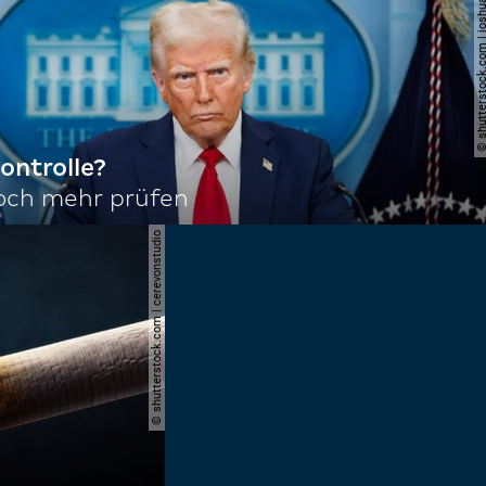
© shutterstock.com | joshu
ontrolle?
noch mehr prüfen
© shutterstock.com | cerevonstudio