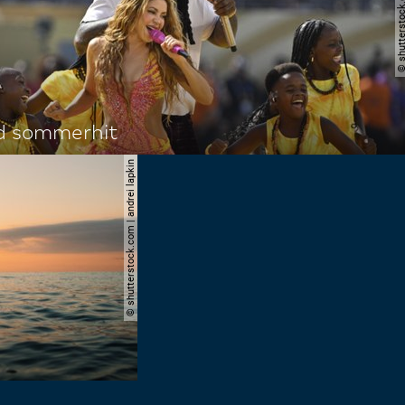
© shutterstock.com | a.
d sommerhit
© shutterstock.com | andrei lapkin