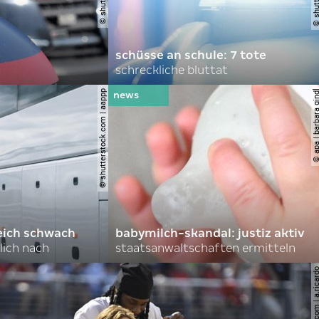
schüsse an schule: 7 tote
schreckliche bluttat
© shutterstock.com | aappp
© apa | barbara 
eich schwach
babymilch-skandal: justiz aktiv
lich nach
staatsanwaltschaften ermitteln