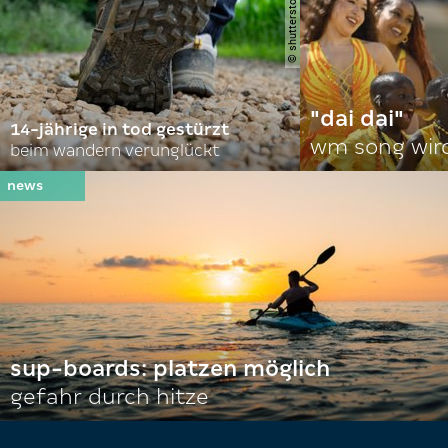
"dai dai"
14-jährige in tod gestürzt
wm song wir
beim wandern verunglückt
sup-boards: platzen möglich
gefahr durch hitze