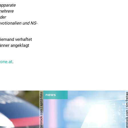
apparate
mehrere
der
otionalien und NS-
niemand verhaftet
Männer angeklagt
rone.at
.
© shutterstock.com | spitzi-foto
© shutterstock.com | tim