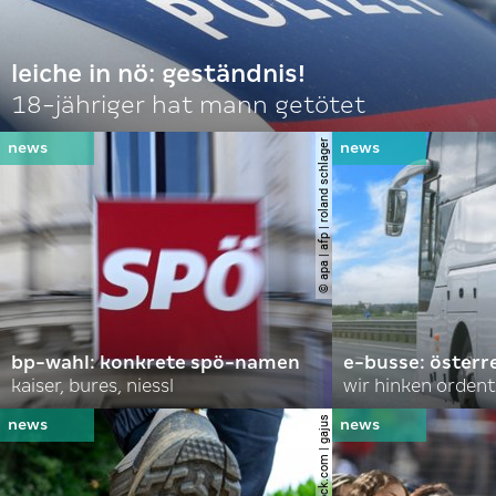
leiche in nö: geständnis!
18-jähriger hat mann getötet
© apa | afp | roland schlager
bp-wahl: konkrete spö-namen
e-busse: österr
kaiser, bures, niessl
wir hinken ordent
© shutterstock.com | gajus