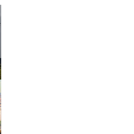
d sirlin
exanton