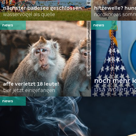
nächster badesee geschlossen
hitzewelle? hund
wasservögel als quelle
© shutterstock.com | domuephoto
noch mehr k
affe verletzt 18 leute!
usa wollen 
tier jetzt eingefangen