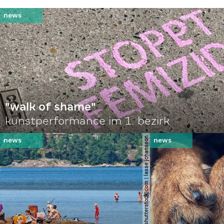
"walk of shame"
kunstperformance im 1. bezirk
© shutterstock.com | lasse johansson