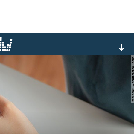
© giggsy25/shutterst