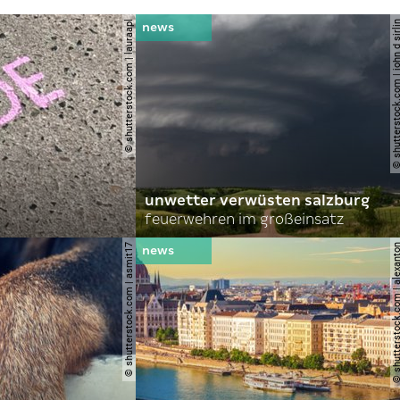
© shutterstock.com | lauraapl
© shutterstock.com | john 
unwetter verwüsten salzburg
feuerwehren im großeinsatz
© shutterstock.com | asmit17
© shutterstock.com | al