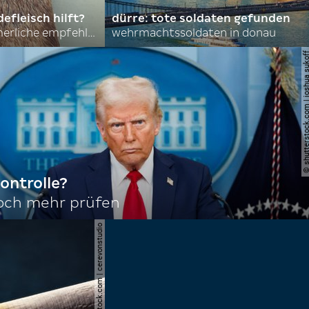
efleisch hilft?
dürre: tote soldaten gefunden
nordkoreas sommerliche empfehlungen
wehrmachtssoldaten in donau
© shutterstock.com | joshu
ontrolle?
noch mehr prüfen
© shutterstock.com | cerevonstudio