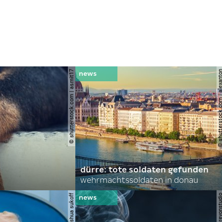
© shutterstock.com | asmit17
© shutterstock.com | al
dürre: tote soldaten gefunden
wehrmachtssoldaten in donau