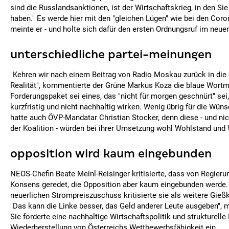
sind die Russlandsanktionen, ist der Wirtschaftskrieg, in den Sie
haben." Es werde hier mit den "gleichen Lügen" wie bei den Co
meinte er - und holte sich dafür den ersten Ordnungsruf im neue
unterschiedliche partei-meinungen
"Kehren wir nach einem Beitrag von Radio Moskau zurück in die 
Realität", kommentierte der Grüne Markus Koza die blaue Wort
Forderungspaket sei eines, das "nicht für morgen geschnürt" sei
kurzfristig und nicht nachhaltig wirken. Wenig übrig für die Wü
hatte auch ÖVP-Mandatar Christian Stocker, denn diese - und n
der Koalition - würden bei ihrer Umsetzung wohl Wohlstand und 
opposition wird kaum eingebunden
NEOS-Chefin Beate Meinl-Reisinger kritisierte, dass von Regierun
Konsens geredet, die Opposition aber kaum eingebunden werde
neuerlichen Strompreiszuschuss kritisierte sie als weitere G
"Das kann die Linke besser, das Geld anderer Leute ausgeben", m
Sie forderte eine nachhaltige Wirtschaftspolitik und strukturel
Wiederherstellung von Österreichs Wettbewerbsfähigkeit ein.