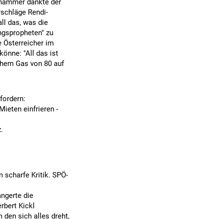
ehammer dankte der
rschläge Rendi-
all das, was die
angspropheten" zu
e Österreicher im
könne: "All das ist
chem Gas von 80 auf
fordern:
ieten einfrieren -
.
 scharfe Kritik. SPÖ-
ngerte die
rbert Kickl
 den sich alles dreht,