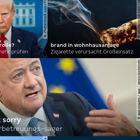
© shutterstock.com | joshua sukoff
© shutterstock.com | cerev
olle?
brand in wohnhausanlage
mehr prüfen
Zigarette verursacht Großeinsatz
© apa-images / apa / georg
 sorry
rbetreuungs-sager