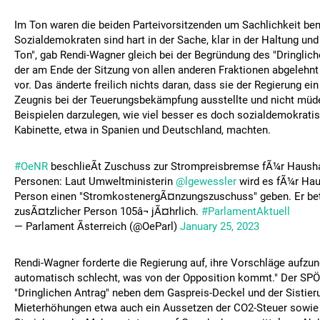
Im Ton waren die beiden Parteivorsitzenden um Sachlichkeit bem
Sozialdemokraten sind hart in der Sache, klar in der Haltung und
Ton", gab Rendi-Wagner gleich bei der Begründung des "Dringlich
der am Ende der Sitzung von allen anderen Fraktionen abgelehnt
vor. Das änderte freilich nichts daran, dass sie der Regierung e
Zeugnis bei der Teuerungsbekämpfung ausstellte und nicht müd
Beispielen darzulegen, wie viel besser es doch sozialdemokrati
Kabinette, etwa in Spanien und Deutschland, machten.
#OeNR
beschlieÃt Zuschuss zur Strompreisbremse fÃ¼r Haushal
Personen: Laut Umweltministerin
@lgewessler
wird es fÃ¼r Haus
Person einen "StromkostenergÃ¤nzungszuschuss" geben. Er be
zusÃ¤tzlicher Person 105â¬ jÃ¤hrlich.
#ParlamentAktuell
— Parlament Ãsterreich (@OeParl)
January 25, 2023
Rendi-Wagner forderte die Regierung auf, ihre Vorschläge aufzun
automatisch schlecht, was von der Opposition kommt." Der SPÖ
"Dringlichen Antrag" neben dem Gaspreis-Deckel und der Sistier
Mieterhöhungen etwa auch ein Aussetzen der CO2-Steuer sowie e