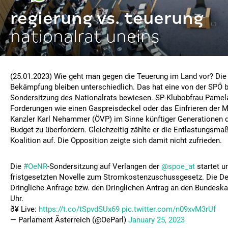
regierung vs. teuerung
nationalrat uneins
(25.01.2023) Wie geht man gegen die Teuerung im Land vor? Die
Bekämpfung bleiben unterschiedlich. Das hat eine von der SPÖ 
Sondersitzung des Nationalrats bewiesen. SP-Klubobfrau Pamel
Forderungen wie einen Gaspreisdeckel oder das Einfrieren der 
Kanzler Karl Nehammer (ÖVP) im Sinne künftiger Generationen d
Budget zu überfordern. Gleichzeitig zählte er die Entlastungsm
Koalition auf. Die Opposition zeigte sich damit nicht zufrieden.
Die
#OeNR
-Sondersitzung auf Verlangen der
@spoe_at
startet u
fristgesetzten Novelle zum Stromkostenzuschussgesetz. Die De
Dringliche Anfrage bzw. den Dringlichen Antrag an den Bundeska
Uhr.
ð¥ Live:
https://t.co/tSpvdSUx69
pic.twitter.com/n09xvM3rUf
— Parlament Ãsterreich (@OeParl)
January 25, 2023