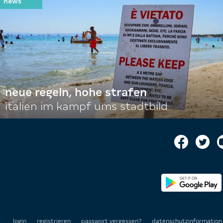
neue regeln, hohe strafen
italien im kampf ums stadtbild
login
registrieren
passwort vergessen?
datenschutzinformatio