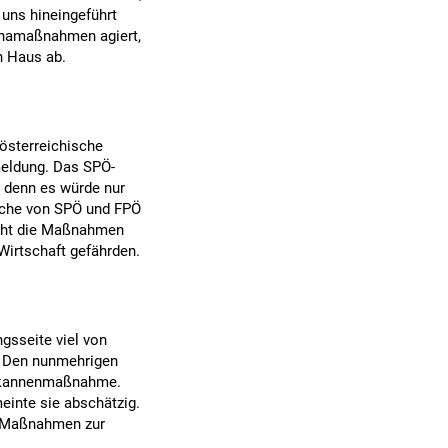
 uns hineingeführt
ronamaßnahmen agiert,
n Haus ab.
österreichische
meldung. Das SPÖ-
, denn es würde nur
nsche von SPÖ und FPÖ
icht die Maßnahmen
Wirtschaft gefährden.
gsseite viel von
. Den nunmehrigen
ießkannenmaßnahme.
einte sie abschätzig.
le Maßnahmen zur