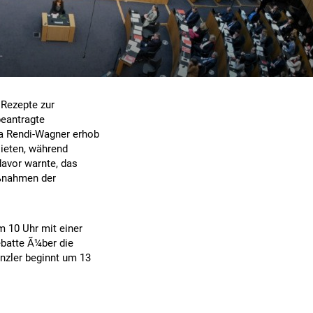
 Rezepte zur
beantragte
a Rendi-Wagner erhob
Mieten, während
avor warnte, das
aßnahmen der
m 10 Uhr mit einer
batte Ã¼ber die
nzler beginnt um 13