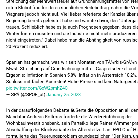
Streichung der Mehrwertsteuer auf Grundnahrungsmittel vor. N
roten Klubobfrau für deren sachlichen Redebeitrag, nahm die Vo
Wagners jedoch nicht auf. Viel lieber referierte der Kanzler über 
Regierung bereits geleistet habe und warnte davor, den "Unterg
trauen. Schließlich habe es ja auch Prognosen gegeben, dass di
Winter frieren müssten und die Industrie nicht mehr produzieren 
nicht eingetreten." Dabei habe man die Abhängigkeit von russis
20 Prozent reduziert.
Spanien hat gemacht, was wir seit Monaten von TÃ¼rkis-GrÃ¼n 
Mwst.-Streichung auf Grundnahrungsmittel, Gaspreisdeckel und M
Ergebnis: Inflation in Spanien 5,8%. Inflation in Ãsterreich 10,2%.
Schluss mit faulen Ausreden! Hohe Preise sind kein Naturgesetz
pic.twitter.com/GxW2pmhZ4C
— SPÃ (@SPOE_at)
January 25, 2023
In der darauffolgenden Debatte äußerte die Opposition an all dem
Mandatar Andreas Kollross forderte die Wiedereinführung der
Wohnbauinvestitionsbank, sein Parteikollege Rainer Wimmer pra
Abschaffung der Blockvariante der Altersteilzeit an. FPÖ-Chef He
formulierte das Teuerungsproblem grundsätzlicher. "Der Kern, um