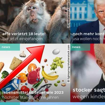
© shutterstock.com | domuephoto
affe verletzt 18 leute!
noch mehr kontr
tier jetzt eingefangen
usa wollen noch 
© lightspring/shutterstock.com
stocker sagt
lebensmittel so teuer wie 2023
wegen kinde
höchster stand seit drei jahren