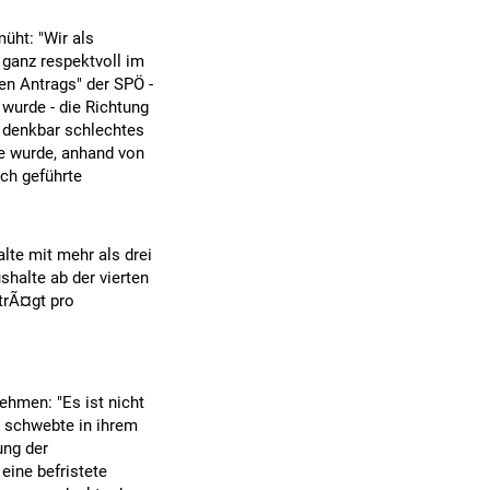
üht: "Wir als
 ganz respektvoll im
en Antrags" der SPÖ -
 wurde - die Richtung
in denkbar schlechtes
e wurde, anhand von
sch geführte
te mit mehr als drei
halte ab der vierten
trÃ¤gt pro
ehmen: "Es ist nicht
 schwebte in ihrem
ung der
ine befristete