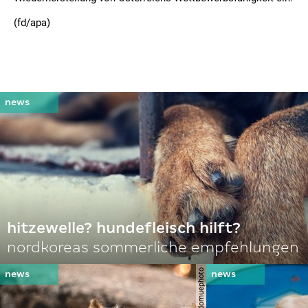
(fd/apa)
hitzewelle? hundefleisch hilft?
nordkoreas sommerliche empfehlungen