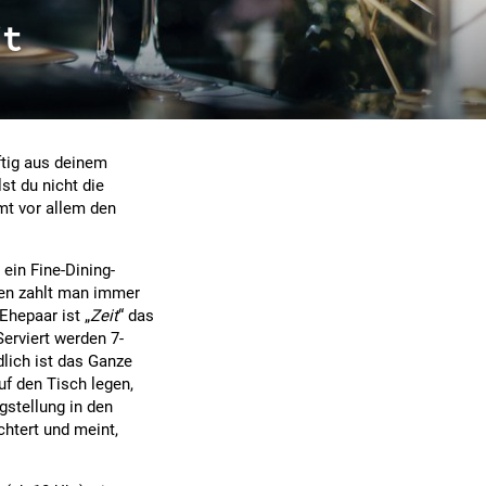
it
tig aus deinem
lst du nicht die
mt vor allem den
ein Fine-Dining-
nen zahlt man immer
Ehepaar ist „
Zeit
“ das
Serviert werden 7-
lich ist das Ganze
f den Tisch legen,
igstellung in den
chtert und meint,