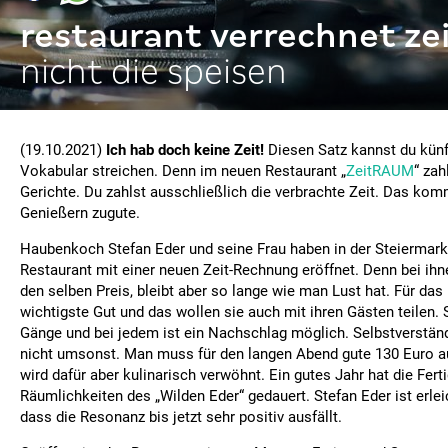
restaurant verrechnet ze
nicht die speisen
(19.10.2021)
Ich hab doch keine Zeit!
Diesen Satz kannst du künf
Vokabular streichen. Denn im neuen Restaurant „
ZeitRAUM
“ zah
Gerichte. Du zahlst ausschließlich die verbrachte Zeit. Das kom
Genießern zugute.
Haubenkoch Stefan Eder und seine Frau haben in der Steiermark 
Restaurant mit einer neuen Zeit-Rechnung eröffnet. Denn bei ih
den selben Preis, bleibt aber so lange wie man Lust hat. Für das 
wichtigste Gut und das wollen sie auch mit ihren Gästen teilen. 
Gänge und bei jedem ist ein Nachschlag möglich. Selbstverständ
nicht umsonst. Man muss für den langen Abend gute 130 Euro au
wird dafür aber kulinarisch verwöhnt. Ein gutes Jahr hat die Fert
Räumlichkeiten des „Wilden Eder“ gedauert. Stefan Eder ist erlei
dass die Resonanz bis jetzt sehr positiv ausfällt.