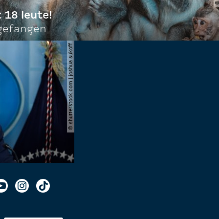
t 18 leute!
ngefangen
© shutterstock.com | joshua sukoff