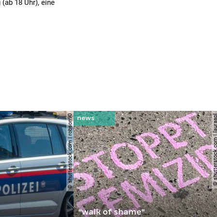
(ab 18 Uhr), eine
© shutterstock.com | robson90
© shutterstock.com | l
"walk of shame"