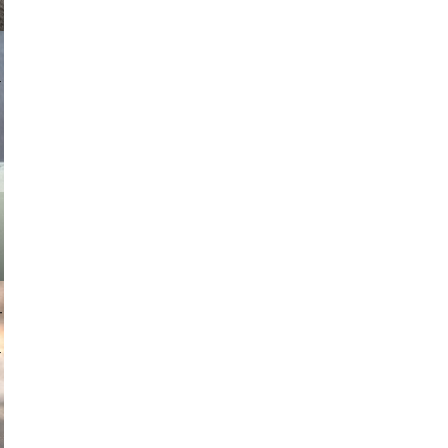
asmit17
muephoto