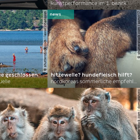
kunstperformance im 1. bezirk
© shutterstock.com | lasse johansson
© shutterstock.com | 
ee geschlossen
hitzewelle? hundefleisch hilft?
uelle
nordkoreas sommerliche empfehlungen
© shutterstock.com | do