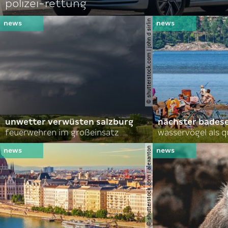
polizei-rettung
© shutterstock.com | john d sirlin
unwetter verwüsten salzburg
nächster bades
feuerwehren im großeinsatz
wasservögel als q
© shutterstock.com | alexanton