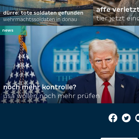
affe verletz
dürre: tote soldaten gefunden
tier jetzt ei
wehrmachtssoldaten in donau
noch mehr kontrolle?
usa wollen noch mehr prüfen