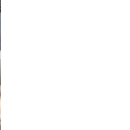
asmit17
muephoto