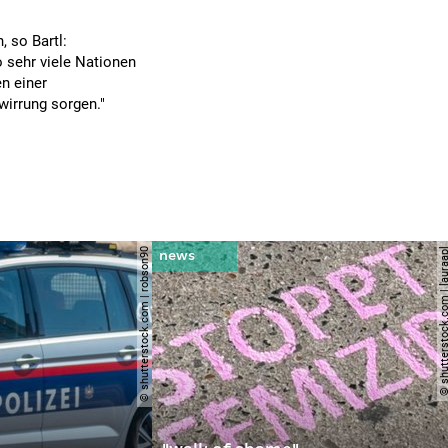
, so Bartl:
o sehr viele Nationen
n einer
wirrung sorgen."
© shutterstock.com | robson90
© shutterstock.com | l