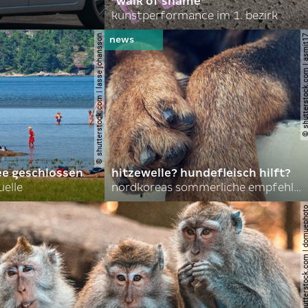
"walk of shame"
kunstperformance im 1. bezirk
© shutterstock.com | lasse johansson
© shutterstock.com | 
ee geschlossen
hitzewelle? hundefleisch hilft?
uelle
nordkoreas sommerliche empfehlungen
© shutterstock.com | do