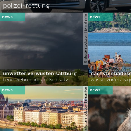
polizei-rettung
© shutterstock.com | john d sirlin
unwetter verwüsten salzburg
nächster bades
feuerwehren im großeinsatz
wasservögel als q
© shutterstock.com | alexanton