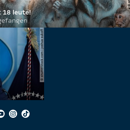
t 18 leute!
ngefangen
© shutterstock.com | joshua sukoff