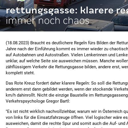
rettungsgasse: klarere re
immer noch chaos
(18.08.2023) Braucht es deutlichere Regeln fürs Bilden der Ret
Jahre nach der Einführung kommt es immer wieder zu chaotisch
auf Autobahnen und Autostraßen. Vielen Lenkerinnen und Lenke
unklar, auf welche Seite sie ausweichen müssen. Manche wollen
zähflüssigem Verkehr die Rettungsgasse bilden, andere erst, we
komplett steht.
Das Rote Kreuz fordert daher klarere Regeln: So soll die Rettun
anderem erst dann gebildet werden, wenn der stockende Verkehr
km/h dahinrollt. Nicht die einzige Baustelle im Rettungsgasseng
Verkehrspsychologe Gregor Bartl:
"Es ist nicht wirklich nachvollziehbar, warum wir in Österreich q
von links für die Einsatzfahrzeuge öffnen. Viel logischer wäre es
ausweichen, damit die rechte Spur und somit auch die Auf- und A