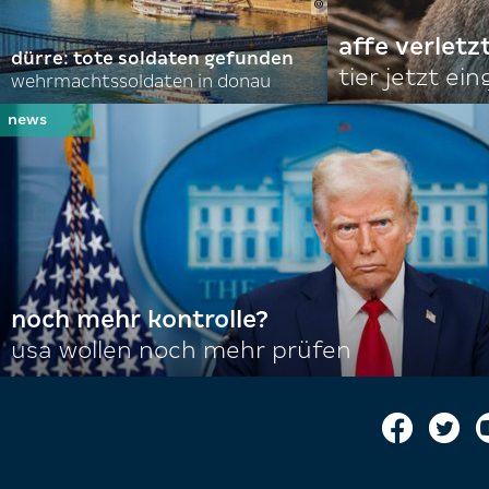
affe verletz
dürre: tote soldaten gefunden
tier jetzt ei
wehrmachtssoldaten in donau
noch mehr kontrolle?
usa wollen noch mehr prüfen