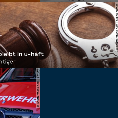
© shutterstock.com | billi
bleibt in u-haft
htiger
© shutterstock.com | kittyfly