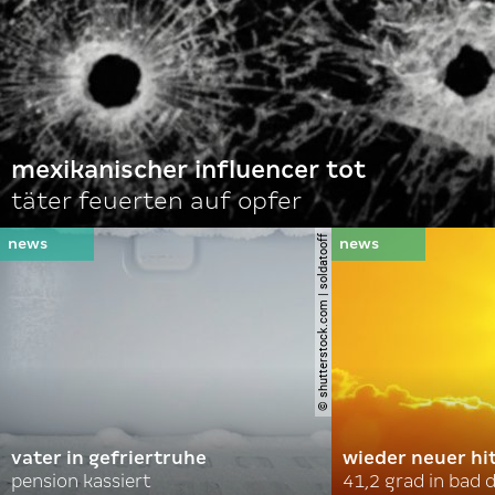
mexikanischer influencer tot
täter feuerten auf opfer
© shutterstock.com | soldatooff
vater in gefriertruhe
wieder neuer hi
pension kassiert
41,2 grad in bad