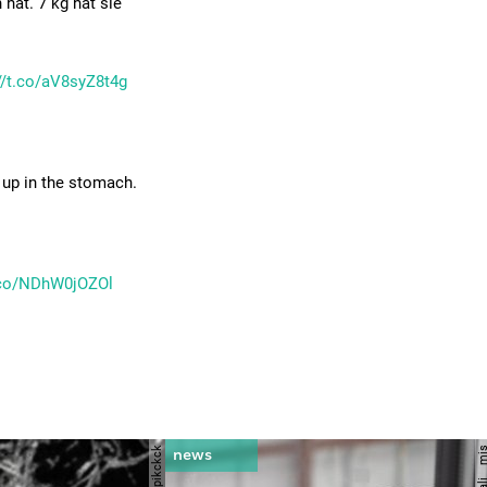
 hat. 7 kg hat sie
//t.co/aV8syZ8t4g
 up in the stomach.
t.co/NDhW0jOZOl