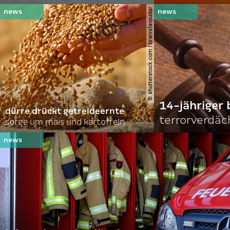
© shutterstock.com | branislavpudar
14-jähriger 
dürre drückt getreideernte
terrorverdäc
sorge um mais und kartoffeln