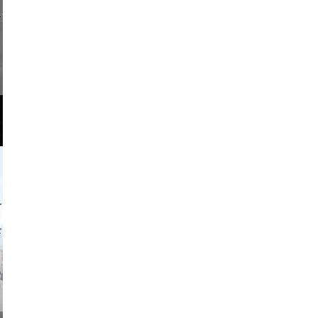
li _ mis
o and video