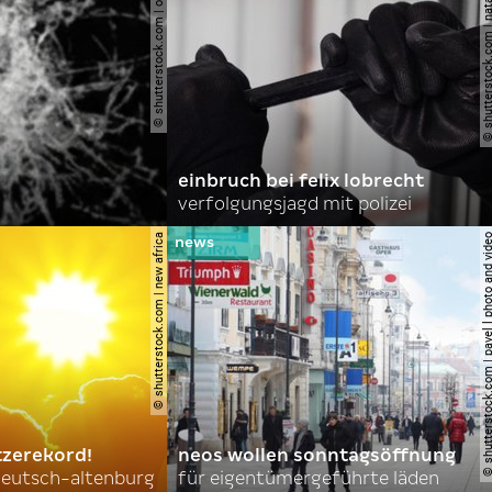
© shutterstock.com | opikckck
© shutterstock.com | nata
einbruch bei felix lobrecht
verfolgungsjagd mit polizei
© shutterstock.com | new africa
© shutterstock.com | pavel l phot
tzerekord!
neos wollen sonntagsöffnung
 deutsch-altenburg
für eigentümergeführte läden