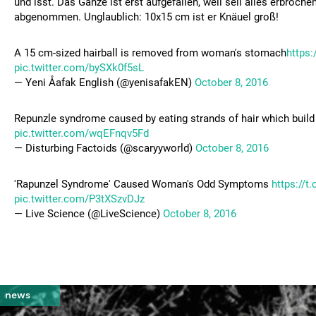
und isst. Das Ganze ist erst aufgefallen, weil seil alles erbrochen
abgenommen. Unglaublich: 10x15 cm ist er Knäuel groß!
A 15 cm-sized hairball is removed from woman's stomach
https:
pic.twitter.com/bySXk0f5sL
— Yeni Åafak English (@yenisafakEN)
October 8, 2016
Repunzle syndrome caused by eating strands of hair which build
pic.twitter.com/wqEFnqv5Fd
— Disturbing Factoids (@scaryyworld)
October 8, 2016
'Rapunzel Syndrome' Caused Woman's Odd Symptoms
https://
pic.twitter.com/P3tXSzvDJz
— Live Science (@LiveScience)
October 8, 2016