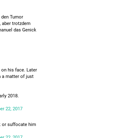
d den Tumor
g, aber trotzdem
mmanuel das Genick
on his face. Later
 a matter of just
arly 2018.
r 22, 2017
 or suffocate him
r 22, 2017