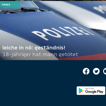
leiche in nö: geständnis!
18-jähriger hat mann getötet