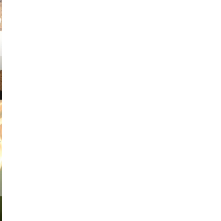
v radin
tian duda