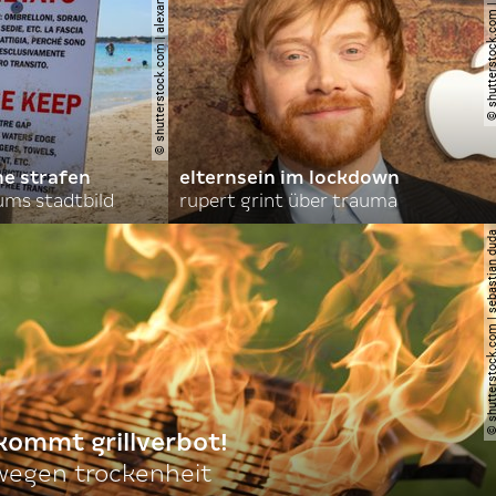
© shutterstock.com | alexandre.rosa
© shutterstock.com | le
he strafen
elternsein im lockdown
ums stadtbild
rupert grint über trauma
© shutterstock.com | sebas
 kommt grillverbot!
egen trockenheit