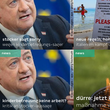
© apa-images / apa / georg hochmuth
stocker sagt sorry
neue regeln, ho
wegen kinderbetreuungs-sager
italien im kampf 
© apa-images / apa / georg hochmuth
dürre: jetzt
kinderbetreuung keine arbeit?
maßnahme w
kritik an stocker-aussage