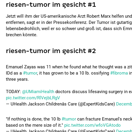
riesen-tumor im gesicht #1
Jetzt will ihm der US-amerikanische Arzt Robert Marx helfen un
entfernen, sagt er in der Pressekonferenz. Der Tumor ist gutarti
lebensbedrohlich, weil er so schwer und groß ist, dass sich E
brechen könnte.
riesen-tumor im gesicht #2
Emanuel Zayas was 11 when he found what he thought was a zit 
IDd as a
#tumor
, it has grown to be a 10 lb. ossifying
#fibroma
in
three years.
TODAY:
@UMiamiHealth
doctors discuss lifesaving surgery in e
pic.twitter.com/RlVejbLRgV
— UHealth Jackson Childrenâs Care (@ExpertKidsCare)
Decembe
"If nothing is done, the 10 lb
#tumor
can fracture Emanuel's neck
based on the mere size of it."
pic.twitter.com/wfoVGAtodo
— UHealth Jackson Childrenâs Care (@ExpertKidsCare)
Decembe