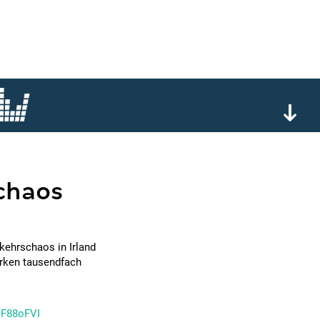
 chaos
rkehrschaos in Irland
erken tausendfach
GF88oFVI