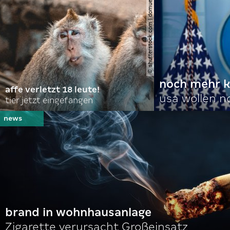
© shutterstock.com | domuephoto
noch mehr k
affe verletzt 18 leute!
usa wollen 
tier jetzt eingefangen
brand in wohnhausanlage
Zigarette verursacht Großeinsatz