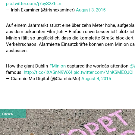
pic.twitter.com/j7cyS2ZhLn
— Irish Examiner (@irishexaminer)
August 3, 2015
Auf einem Jahrmarkt stürzt eine über zehn Meter hohe, aufgebla
aus dem bekannten Film ‚Ich – Einfach unverbesserlich‘ plötzlic
Minion fällt so unglücklich, dass die komplette Straße blockiert 
Verkehrschaos. Alarmierte Einsatzkräfte können dem Minion dan
auslassen.
How the giant Dublin
#Minion
captured the worldâs attention
@W
famous!
http://t.co/iXASnN9WX4
pic.twitter.com/MhKSMEQJOI
— Ciamhie Mc Digital (@CiamhieMc)
August 4, 2015