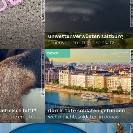
© shutterstock.com | john 
unwetter verwüsten salzburg
feuerwehren im großeinsatz
© shutterstock.com | asmit17
© shutterstock.com | al
efleisch hilft?
dürre: tote soldaten gefunden
nordkoreas sommerliche empfehlungen
wehrmachtssoldaten in donau