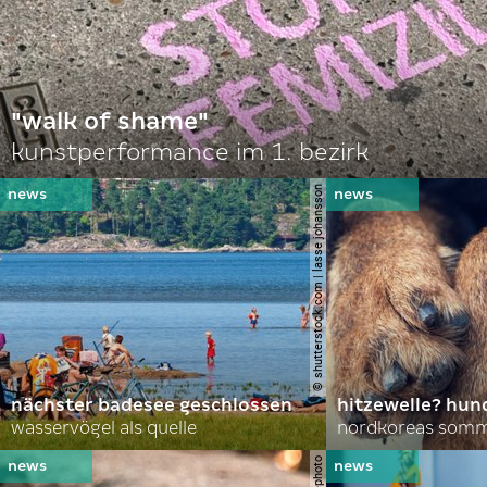
"walk of shame"
kunstperformance im 1. bezirk
© shutterstock.com | lasse johansson
nächster badesee geschlossen
hitzewelle? hund
wasservögel als quelle