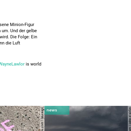
sene Minion-Figur
h um. Und der gelbe
wird. Die Folge: Ein
n die Luft
ayneLawlor
is world
© shutterstock.com | lauraapl