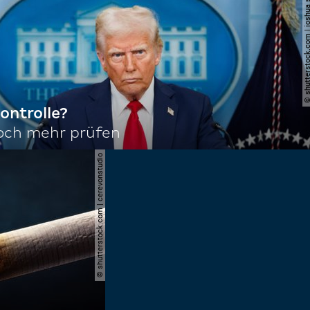
© shutterstock.com | joshu
ontrolle?
noch mehr prüfen
© shutterstock.com | cerevonstudio