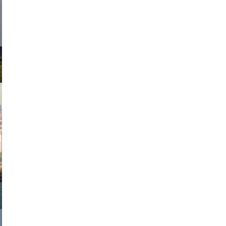
d sirlin
exanton