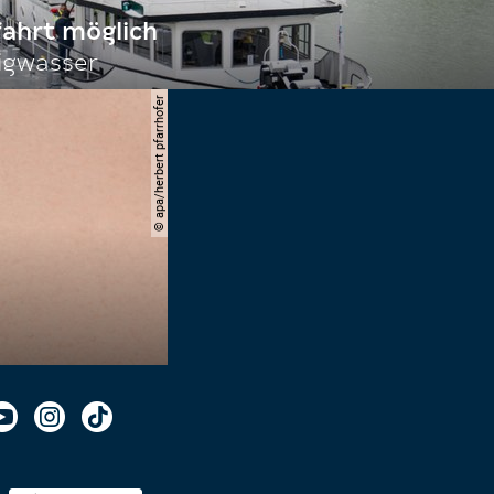
fahrt möglich
igwasser
© apa/herbert pfarrhofer