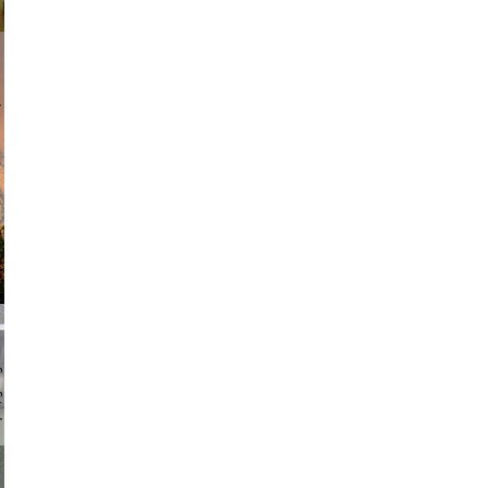
am avant
chmuth