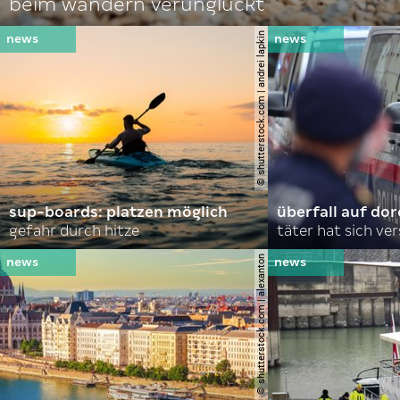
beim wandern verunglückt
© shutterstock.com | andrei lapkin
sup-boards: platzen möglich
überfall auf d
gefahr durch hitze
täter hat sich ve
© shutterstock.com | alexanton