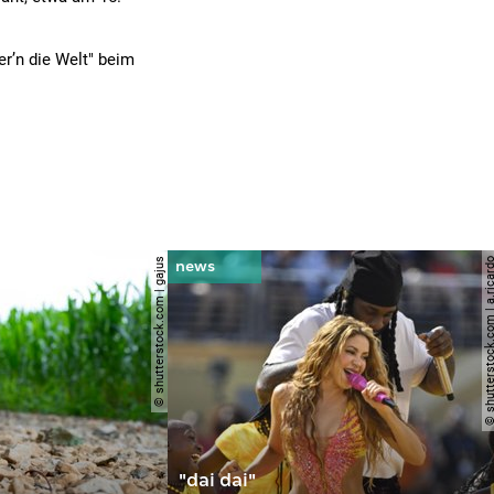
r’n die Welt" beim
© shutterstock.com | gajus
© shutterstock.com | a.
"dai dai"