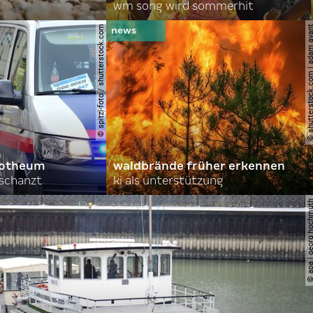
wm song wird sommerhit
© spitzi-foto / shutterstock.com
© shutterstock.com | ad
orotheum
waldbrände früher erkennen
rschanzt
ki als unterstützung
© apa | georg ho