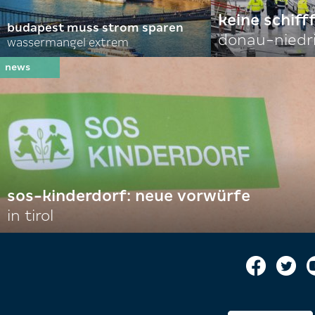
keine schiff
budapest muss strom sparen
donau-niedr
wassermangel extrem
sos-kinderdorf: neue vorwürfe
in tirol