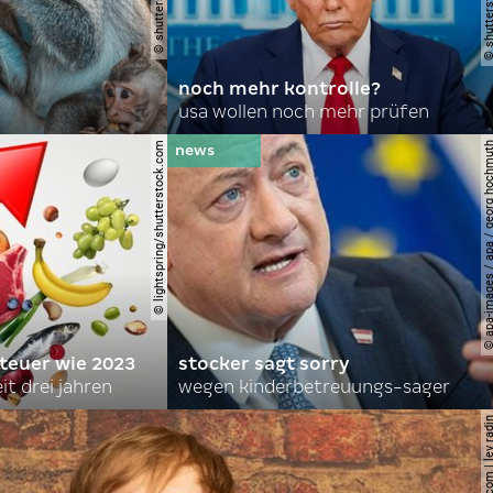
noch mehr kontrolle?
usa wollen noch mehr prüfen
© lightspring/shutterstock.com
© apa-images / apa / georg
 teuer wie 2023
stocker sagt sorry
it drei jahren
wegen kinderbetreuungs-sager