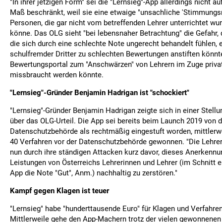
"In ihrer jetzigen Form" sei die "Lernsieg"-App allerdings nicht 
Maß beschränkt, weil sie eine etwaige "unsachliche 'Stimmungs
Personen, die gar nicht vom betreffenden Lehrer unterrichtet wur
könne. Das OLG sieht "bei lebensnaher Betrachtung" die Gefahr, 
die sich durch eine schlechte Note ungerecht behandelt fühlen, 
schulfremder Dritter zu schlechten Bewertungen anstiften könnt
Bewertungsportal zum "Anschwärzen" von Lehrern im Zuge privat
missbraucht werden könnte.
"Lernsieg"-Gründer Benjamin Hadrigan ist "schockiert"
"Lernsieg"-Gründer Benjamin Hadrigan zeigte sich in einer Stell
über das OLG-Urteil. Die App sei bereits beim Launch 2019 von d
Datenschutzbehörde als rechtmäßig eingestuft worden, mittlerw
40 Verfahren vor der Datenschutzbehörde gewonnen. "Die Lehre
nun durch ihre ständigen Attacken kurz davor, dieses Anerkennun
Leistungen von Österreichs Lehrerinnen und Lehrer (im Schnitt er
App die Note "Gut", Anm.) nachhaltig zu zerstören."
Kampf gegen Klagen ist teuer
"Lernsieg" habe "hunderttausende Euro" für Klagen und Verfahr
Mittlerweile gehe den App-Machern trotz der vielen gewonnenen