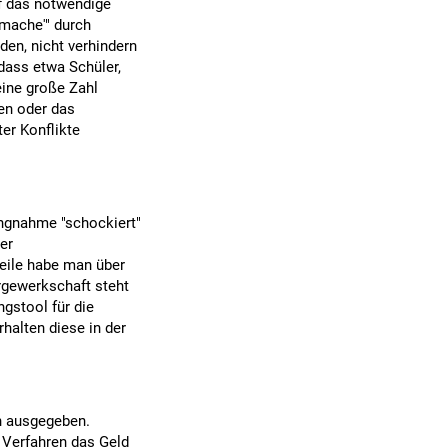
auf das notwendige
mache'" durch
den, nicht verhindern
dass etwa Schüler,
eine große Zahl
en oder das
er Konflikte
ungnahme "schockiert"
er
eile habe man über
rgewerkschaft steht
gstool für die
halten diese in der
en ausgegeben.
 Verfahren das Geld