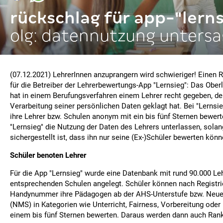
rückschlag für app-"lerns
olg: datennutzung untersa
(07.12.2021) LehrerInnen anzuprangern wird schwieriger! Einen Rü
für die Betreiber der Lehrerbewertungs-App "Lernsieg": Das Obe
hat in einem Berufungsverfahren einem Lehrer recht gegeben, d
Verarbeitung seiner persönlichen Daten geklagt hat. Bei "Lernsi
ihre Lehrer bzw. Schulen anonym mit ein bis fünf Sternen bewer
"Lernsieg" die Nutzung der Daten des Lehrers unterlassen, solan
sichergestellt ist, dass ihn nur seine (Ex-)Schüler bewerten könn
Schüler benoten Lehrer
Für die App "Lernsieg" wurde eine Datenbank mit rund 90.000 Le
entsprechenden Schulen angelegt. Schüler können nach Registri
Handynummer ihre Pädagogen ab der AHS-Unterstufe bzw. Neue
(NMS) in Kategorien wie Unterricht, Fairness, Vorbereitung oder 
einem bis fünf Sternen bewerten. Daraus werden dann auch Ranki