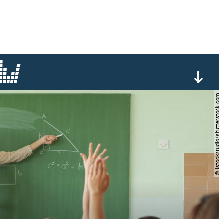
© lstockstudio/shutters