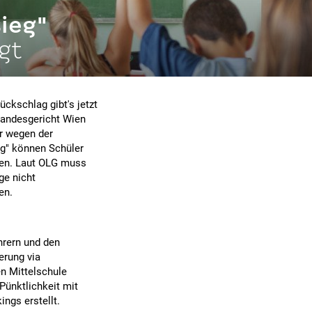
ieg"
gt
ckschlag gibt's jetzt
rlandesgericht Wien
er wegen der
eg" können Schüler
ten. Laut OLG muss
ge nicht
en.
hrern und den
erung via
n Mittelschule
Pünktlichkeit mit
ngs erstellt.