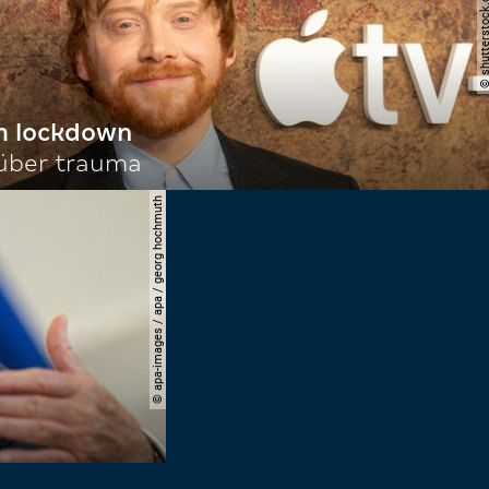
© shutterstock.com | le
im lockdown
 über trauma
© apa-images / apa / georg hochmuth