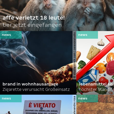
affe verletzt 18 leute!
tier jetzt eingefangen
© shutterstock.com | cerevonstudio
brand in wohnhausanlage
lebensmittel so
Zigarette verursacht Großeinsatz
höchster stand se