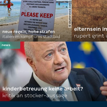
© shutterstock.com | alexandre.rosa
elternsein 
neue regeln, hohe strafen
rupert grint
italien im kampf ums stadtbild
kinderbetreuung keine arbeit?
kritik an stocker-aussage