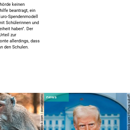
ehörde keinen
lfe beantragt, ein
n-Euro-Spendenmodell
mit Schülerinnen und
eiheit haben". Der
rteil zur
onte allerdings, dass
an den Schulen.
© shutterstock.com | domuephoto
© shutterstock.com | joshu