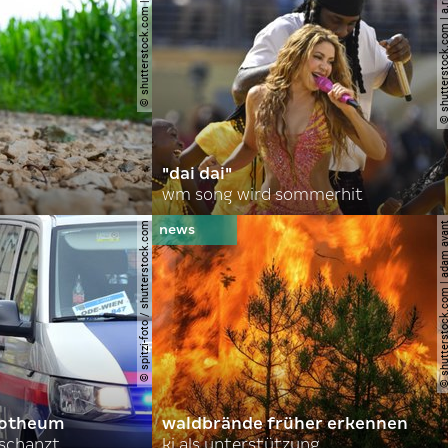
© shutterstock.com | gajus
© shutterstock.com | a.
"dai dai"
wm song wird sommerhit
© spitzi-foto / shutterstock.com
© shutterstock.com | ad
orotheum
waldbrände früher erkennen
rschanzt
ki als unterstützung