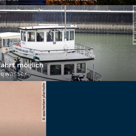
© apa | georg ho
fahrt möglich
igwasser
© apa/herbert pfarrhofer