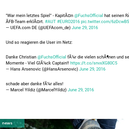
"War mein letztes Spiel" - KapitÃ¤n
@FuchsOfficial
hat seinen R
ÃFB-Team erklÃ¤rt.
#AUT
#EURO2016
pic.twitter.com/6zDcwB
— UEFA.com DE (@UEFAcom_de)
June 29, 2016
Und so reagieren die User im Netz:
Danke Christian
@FuchsOfficial
fÃ¼r die vielen schÃ¶nen und s
Momente - Viel GlÃ¼ck Captain!!
https://t.co/snvxXG80C5
— Hans Arsenovic (@HansArsenovic)
June 29, 2016
schade aber danke fÃ¼r alles!
— Marcel Yildiz (@MarcelYildiz)
June 29, 2016