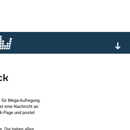
ck
s für Mega-Aufregung.
st eine Nachricht an
ok-Page und postet
s. Die haben alles