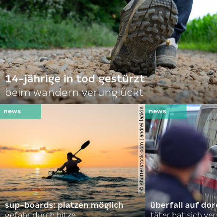
14-jährige in tod gestürzt
beim wandern verunglückt
© shutterstock.com | andrei lapkin
sup-boards: platzen möglich
überfall auf d
gefahr durch hitze
täter hat sich ve