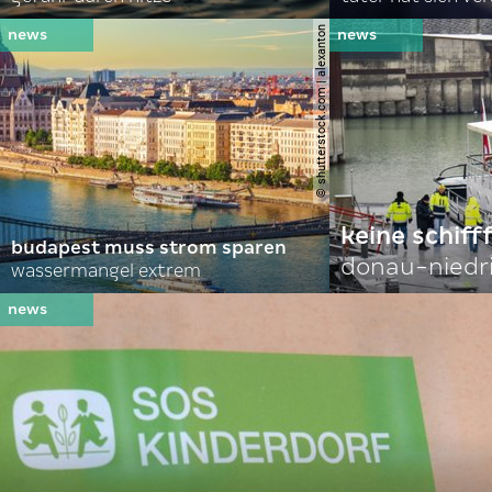
© shutterstock.com | alexanton
keine schiff
budapest muss strom sparen
donau-niedr
wassermangel extrem