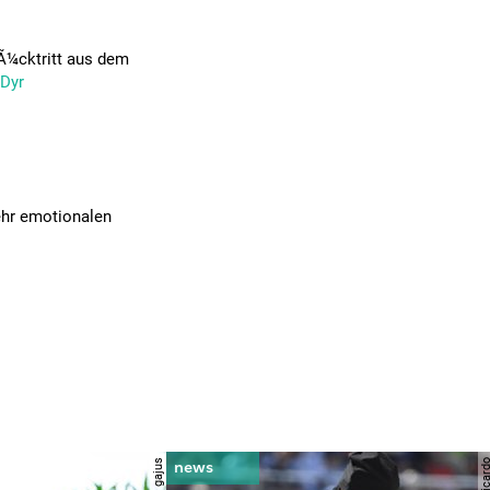
Ã¼cktritt aus dem
5Dyr
ehr emotionalen