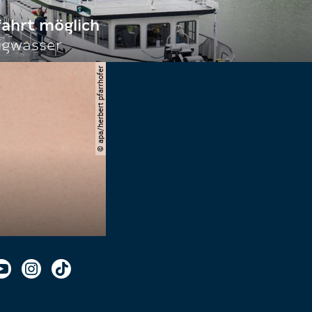
fahrt möglich
igwasser
© apa/herbert pfarrhofer