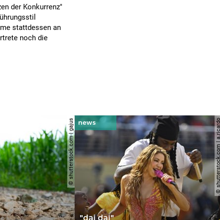
zen der Konkurrenz"
ührungsstil
imme stattdessen an
trete noch die
© shutterstock.com | gajus
© shutterstock.com | a.
"dai dai"