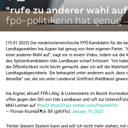
"rufe zu anderer wahl auf
fpö-politikerin hat genug
(19.01.2023) Die niederösterreichische FPÖ-Kandidatin für die 
Landtagswahlen Ina Aigner hat genug von ihrer eigenen Partei. "I
einer anderen Wahl auf", sagt sie in einem Video, indem sie die
des Spitzenkandidaten Udo Landbauer scharf kritisiert. "Ich hab
die Öffentlichkeit nicht leicht gemacht, aber ich will die Wahrhei
Landtagsabgeordnete. Sie behauptet unter anderem auch, dass di
dieselbe" sei, die sie unter Landesrat Gottfried Waldhäusl gewes
Ina Aigner, aktuell FPÃ-LAbg. & Listenzweite im Bezirk Korneuburg
offen gegen den Stil von Udo Landbauer und ruft zur UnterstÃ¼
Mikl-Leitner auf
#ltw23
#noe23
pic.twitter.com/PutyA6VUrr
— Florian KrumbÃ¶ck ðð (@KrFlo)
January 19, 2023
"Hinter diesem System kann und will ich nicht mehr stehen, mit d