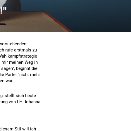
!"
bevorstehenden
ch rufe erstmals zu
 Wahlkampfstrategie
e mir meinen Weg in
t sagen", beginnt die
e Partei "nicht mehr
en war.
, stellt sich heute
tzung von LH Johanna
iesem Stil will ich