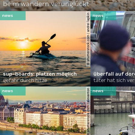
beim wandern verunglückt
© shutterstock.com | andrei lapkin
sup-boards: platzen möglich
überfall auf d
gefahr durch hitze
täter hat sich ve
© shutterstock.com | alexanton