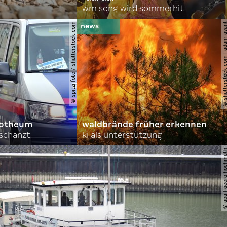
wm song wird sommerhit
© spitzi-foto / shutterstock.com
© shutterstock.com | ad
orotheum
waldbrände früher erkennen
rschanzt
ki als unterstützung
© apa | georg ho