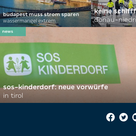
keine schiff
budapest muss strom sparen
donau-niedr
wassermangel extrem
sos-kinderdorf: neue vorwürfe
in tirol