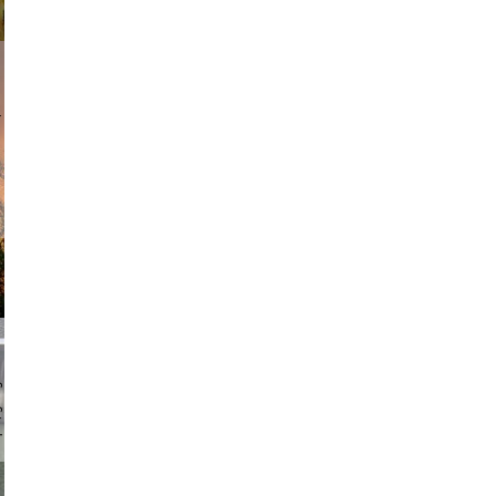
am avant
chmuth