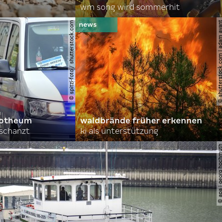
wm song wird sommerhit
© spitzi-foto / shutterstock.com
© shutterstock.com | ad
orotheum
waldbrände früher erkennen
rschanzt
ki als unterstützung
© apa | georg ho