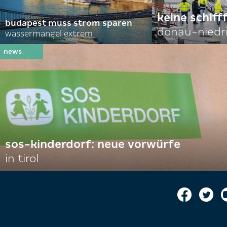
keine schiff
budapest muss strom sparen
donau-niedr
wassermangel extrem
sos-kinderdorf: neue vorwürfe
in tirol