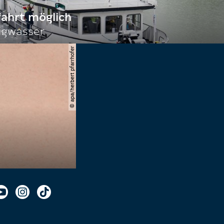
fahrt möglich
igwasser
© apa/herbert pfarrhofer