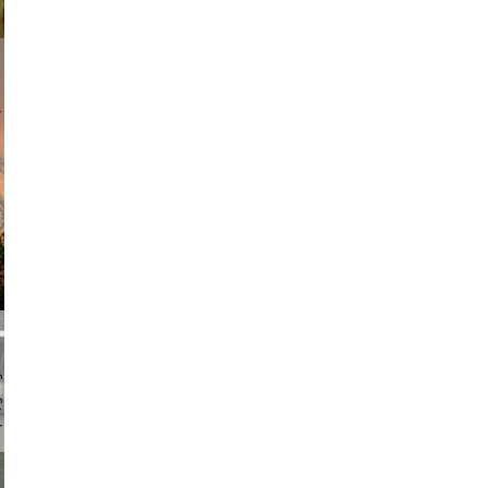
am avant
chmuth