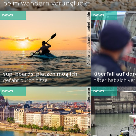
beim wandern verunglückt
© shutterstock.com | andrei lapkin
sup-boards: platzen möglich
überfall auf d
gefahr durch hitze
täter hat sich ve
© shutterstock.com | alexanton