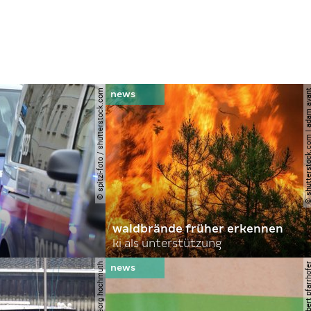
© spitzi-foto / shutterstock.com
© shutterstock.com | ad
waldbrände früher erkennen
ki als unterstützung
© apa | georg hochmuth
© apa/herbert pfar