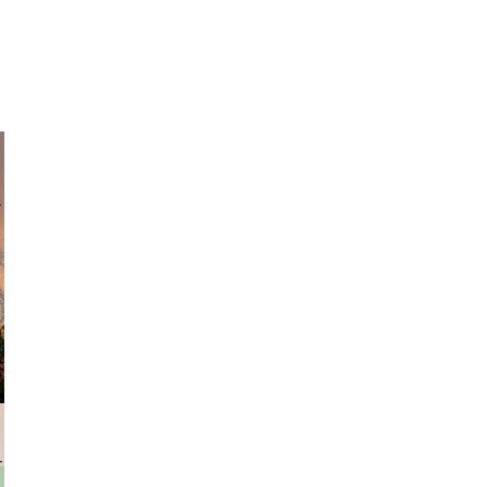
am avant
rhofer