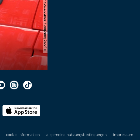
© joerg lantelme / shutterstock.com
n
cookie information
allgemeine nutzungsbedingungen
impressum