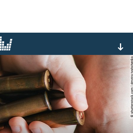
© shutterstock.com | dmytro t