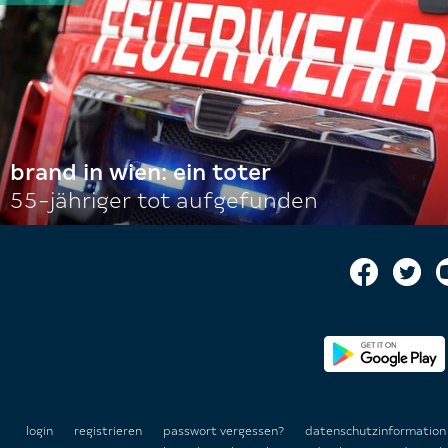
brand in wien: ein toter
55-jähriger tot aufgefunden
login
registrieren
passwort vergessen?
datenschutzinformatio