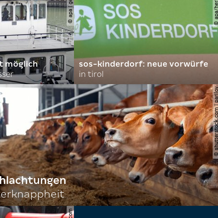
rt möglich
sos-kinderdorf: neue vorwürfe
sser
in tirol
© shutterstock.com | 
chlachtungen
terknappheit