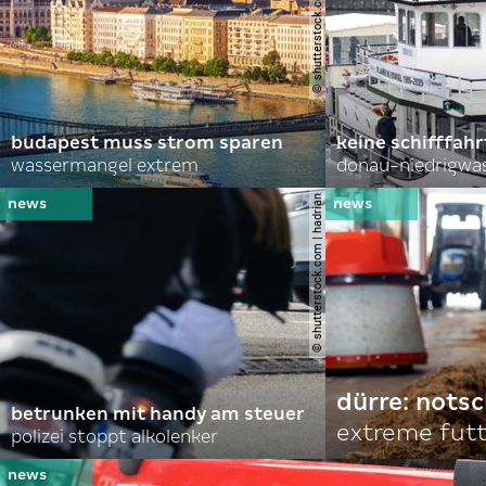
© shutterstock.com | alexanton
budapest muss strom sparen
keine schifffah
wassermangel extrem
donau-niedrigwa
© shutterstock.com | hadrian
dürre: nots
betrunken mit handy am steuer
extreme fut
polizei stoppt alkolenker