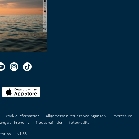
© shutterstock.com | andrei lapkin
n
cookie information
allgemeine nutzungsbedingungen
impressum
ung auf kronehit
frequenzfinder
fotocredits
rweiss
v1.38