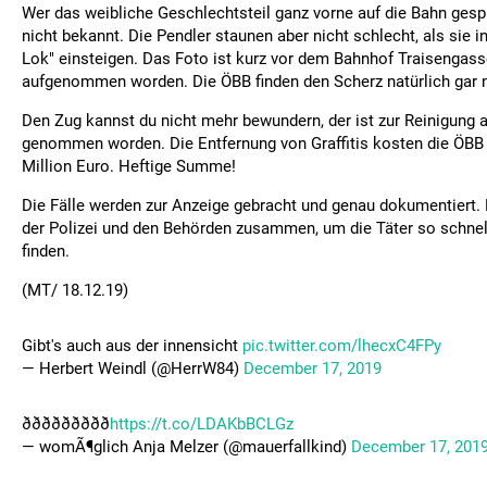
Wer das weibliche Geschlechtsteil ganz vorne auf die Bahn gespr
nicht bekannt. Die Pendler staunen aber nicht schlecht, als sie i
Lok" einsteigen. Das Foto ist kurz vor dem Bahnhof Traisengasse
aufgenommen worden. Die ÖBB finden den Scherz natürlich gar ni
Den Zug kannst du nicht mehr bewundern, der ist zur Reinigung 
genommen worden. Die Entfernung von Graffitis kosten die ÖBB 
Million Euro. Heftige Summe!
Die Fälle werden zur Anzeige gebracht und genau dokumentiert. 
der Polizei und den Behörden zusammen, um die Täter so schnel
finden.
(MT/ 18.12.19)
Gibt's auch aus der innensicht
pic.twitter.com/lhecxC4FPy
— Herbert Weindl (@HerrW84)
December 17, 2019
ððððððððð
https://t.co/LDAKbBCLGz
— womÃ¶glich Anja Melzer (@mauerfallkind)
December 17, 201