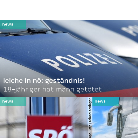
leiche in nö: geständnis!
18-jähriger hat mann getötet
© apa | afp | roland schlager