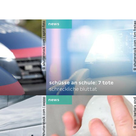
© shutterstock.com | spitzi-foto
© shutterstock.com | tim
schüsse an schule: 7 tote
schreckliche bluttat
© shutterstock.com | aappp
© apa | barbara 