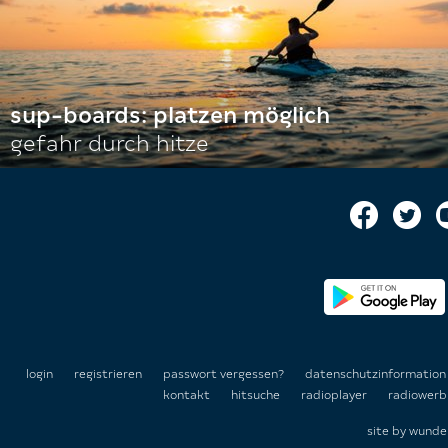
sup-boards: platzen möglich
gefahr durch hitze
login
registrieren
passwort vergessen?
datenschutzinformatio
kontakt
hitsuche
radioplayer
radiowerb
site by
wunde