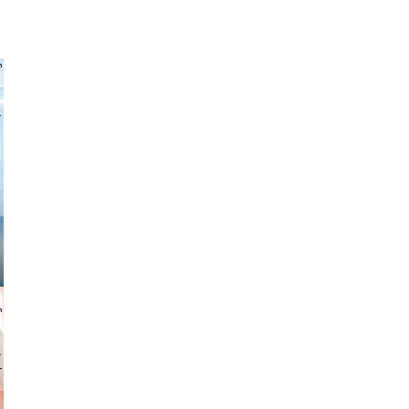
 freitag
gindl