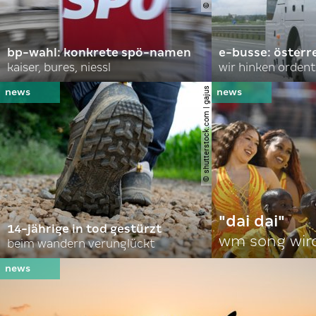
bp-wahl: konkrete spö-namen
e-busse: österr
kaiser, bures, niessl
wir hinken ordent
© shutterstock.com | gajus
"dai dai"
14-jährige in tod gestürzt
wm song wir
beim wandern verunglückt