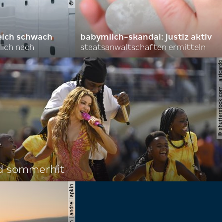
eich schwach
babymilch-skandal: justiz aktiv
lich nach
staatsanwaltschaften ermitteln
© shutterstock.com | a.
d sommerhit