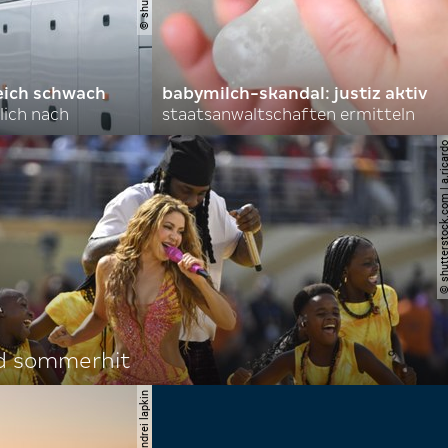
eich schwach
babymilch-skandal: justiz aktiv
lich nach
staatsanwaltschaften ermitteln
© shutterstock.com | a.
d sommerhit