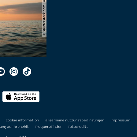
© shutterstock.com | andrei lapkin
n
cookie information
allgemeine nutzungsbedingungen
impressum
ung auf kronehit
frequenzfinder
fotocredits