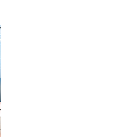
 freitag
gindl