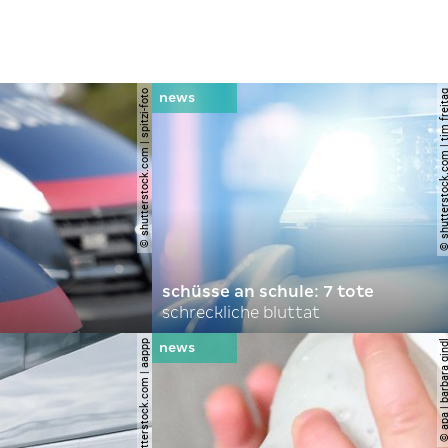
© shutterstock.com | spitzi-foto
© shutterstock.com | tim
schüsse an schule: 7 tote
schreckliche bluttat
© shutterstock.com | aappp
© apa | barbara 