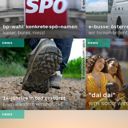
bp-wahl: konkrete spö-namen
e-busse: österr
kaiser, bures, niessl
wir hinken ordent
© shutterstock.com | gajus
"dai dai"
14-jährige in tod gestürzt
wm song wir
beim wandern verunglückt