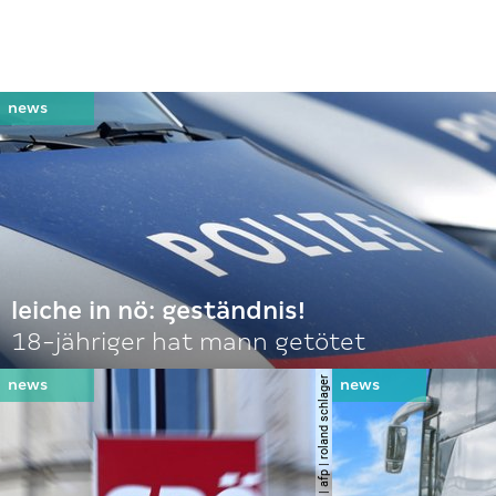
leiche in nö: geständnis!
18-jähriger hat mann getötet
© apa | afp | roland schlager