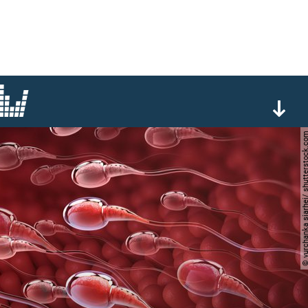
© yurchanka siarhei/ shutter