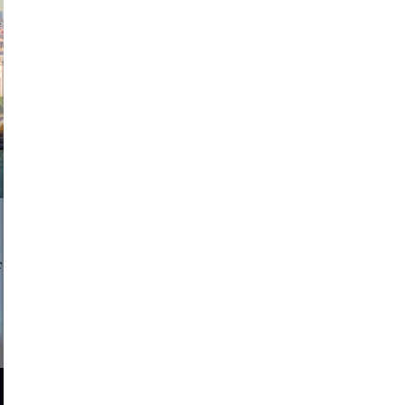
exanton
a sukoff