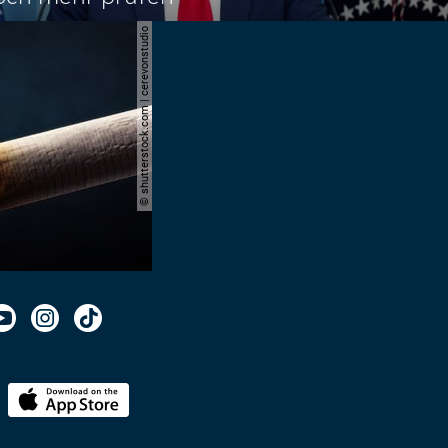
© shutterstock.com | cerevonstudio