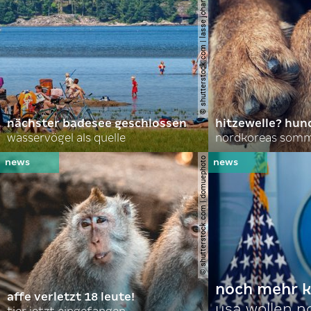
© shutterstock.com | lasse johansson
nächster badesee geschlossen
hitzewelle? hund
wasservögel als quelle
© shutterstock.com | domuephoto
noch mehr k
affe verletzt 18 leute!
usa wollen 