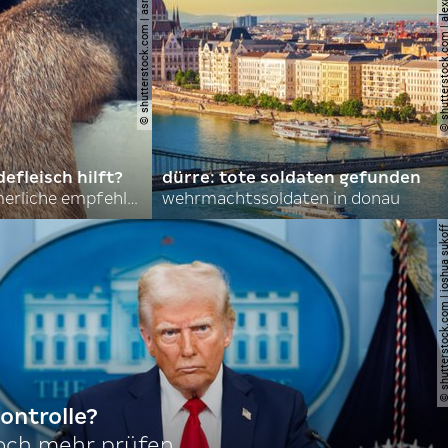
© shutterstock.com | asmit17
© shutterstock.com | al
efleisch hilft?
dürre: tote soldaten gefunden
nordkoreas sommerliche empfehlungen
wehrmachtssoldaten in donau
© shutterstock.com | joshu
ontrolle?
noch mehr prüfen