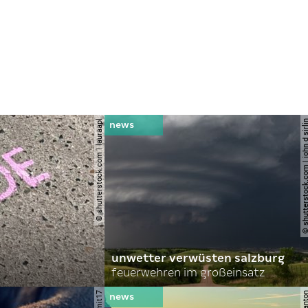
© shutterstock.com | lauraapl
© shutterstock.com | john 
unwetter verwüsten salzburg
feuerwehren im großeinsatz