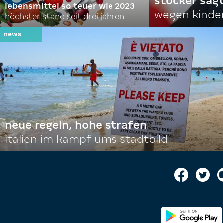
stocker sagt
lebensmittel so teuer wie 2023
wegen kinde
höchster stand seit drei jahren
neue regeln, hohe strafen
italien im kampf ums stadtbild