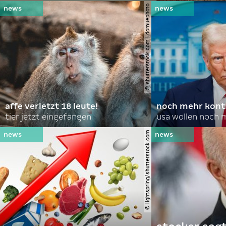
© shutterstock.com | domuephoto
affe verletzt 18 leute!
noch mehr kontr
tier jetzt eingefangen
usa wollen noch 
© lightspring/shutterstock.com