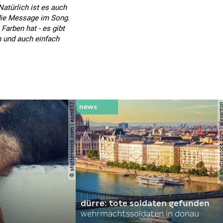
Natürlich ist es auch
 die Message im Song.
Farben hat - es gibt
n und auch einfach
© shutterstock.com | asmit17
© shutterstock.com | al
dürre: tote soldaten gefunden
wehrmachtssoldaten in donau