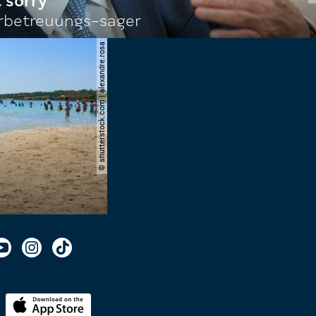
 sorry
rbetreuungs-sager
© shutterstock.com | alexandre.rosa