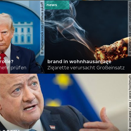
© shutterstock.com | joshua sukoff
© shutterstock.com | cerev
olle?
brand in wohnhausanlage
mehr prüfen
Zigarette verursacht Großeinsatz
© apa-images / apa / georg