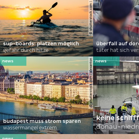
© shutterstock.com | andrei lapkin
sup-boards: platzen möglich
überfall auf d
gefahr durch hitze
täter hat sich ve
© shutterstock.com | alexanton
keine schiff
budapest muss strom sparen
donau-niedr
wassermangel extrem