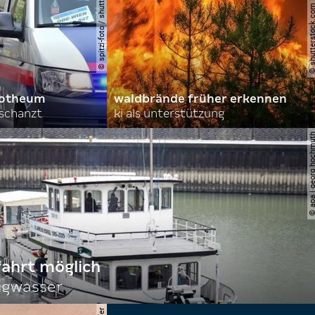
© spitzi-foto / shutterstock.com
© shutterstock.com | ad
orotheum
waldbrände früher erkennen
rschanzt
ki als unterstützung
© apa | georg ho
fahrt möglich
igwasser