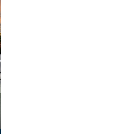
am avant
chmuth