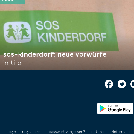
sos-kinderdorf: neue vorwürfe
in tirol
login
registrieren
passwort vergessen?
datenschutzinformatio