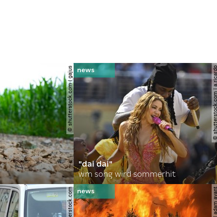
© shutterstock.com | gajus
© shutterstock.com | a.
"dai dai"
wm song wird sommerhit