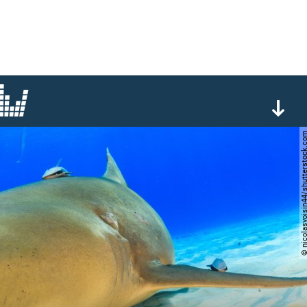
© nicolasvoisin44/shutters