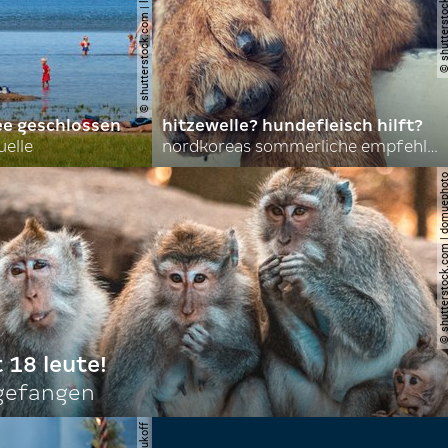
© shutterstock.com | lasse johansson
ee geschlossen
hitzewelle? hundefleisch hilft?
uelle
nordkoreas sommerliche empfehlungen
© shutterstock.com | do
t 18 leute!
ngefangen