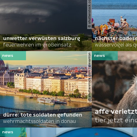
© shutterstock.com | john d sirlin
unwetter verwüsten salzburg
nächster bades
feuerwehren im großeinsatz
wasservögel als q
© shutterstock.com | alexanton
affe verletz
dürre: tote soldaten gefunden
tier jetzt ei
wehrmachtssoldaten in donau