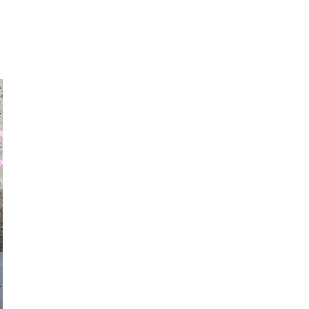
auraapl
asmit17