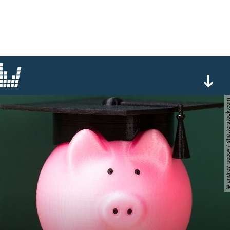
© andrey_popov / shutters