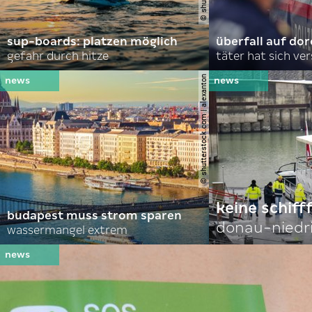
sup-boards: platzen möglich
überfall auf d
gefahr durch hitze
täter hat sich ve
© shutterstock.com | alexanton
keine schiff
budapest muss strom sparen
donau-niedr
wassermangel extrem