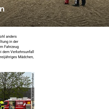
en
ohl anders
ltung in der
dem Fahrzeug
ei dem Verkehrsunfall
dreijähriges Mädchen,
© apa | feuerwehr hatzendorf/lindhout