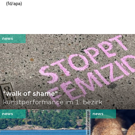
(fd/apa)
"walk of shame"
kunstperformance im 1. bezirk