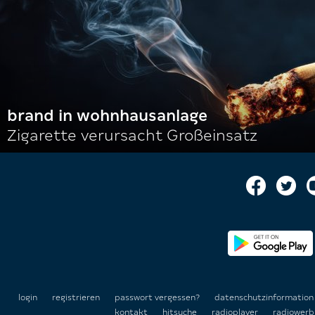
brand in wohnhausanlage
Zigarette verursacht Großeinsatz
login
registrieren
passwort vergessen?
datenschutzinformatio
kontakt
hitsuche
radioplayer
radiowerb