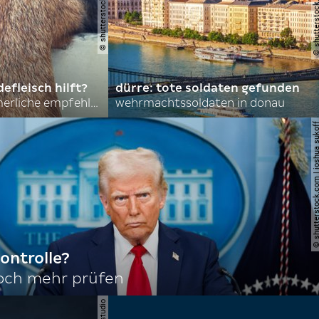
efleisch hilft?
dürre: tote soldaten gefunden
nordkoreas sommerliche empfehlungen
wehrmachtssoldaten in donau
© shutterstock.com | joshu
ontrolle?
noch mehr prüfen