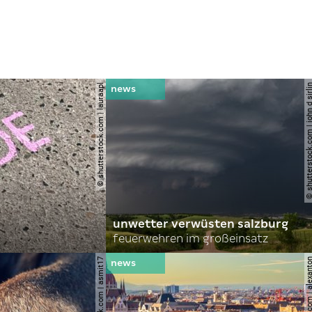
© shutterstock.com | lauraapl
© shutterstock.com | john 
unwetter verwüsten salzburg
feuerwehren im großeinsatz
© shutterstock.com | asmit17
© shutterstock.com | al