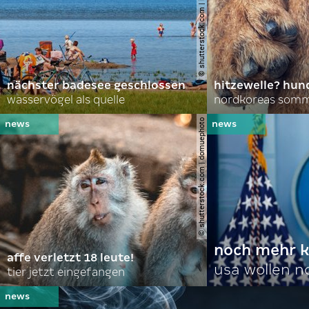
© shutterstock.com | lasse johansson
nächster badesee geschlossen
hitzewelle? hund
wasservögel als quelle
© shutterstock.com | domuephoto
noch mehr k
affe verletzt 18 leute!
usa wollen 
tier jetzt eingefangen