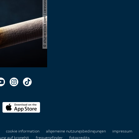
© shutterstock.com | cerevonstudio
n
cookie information
allgemeine nutzungsbedingungen
impressum
ung auf kronehit
frequenzfinder
fotocredits