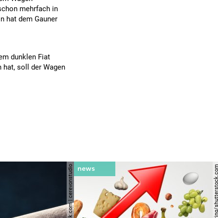
 schon mehrfach in
rin hat dem Gauner
nem dunklen Fiat
 hat, soll der Wagen
© shutterstock.com | cerevonstudio
© lightspring/shutterst