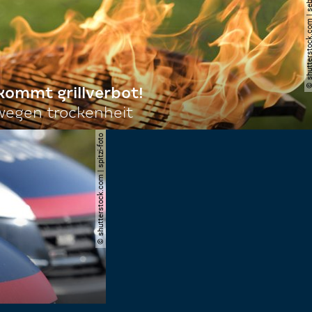
© shutterstock.com | sebas
 kommt grillverbot!
egen trockenheit
© shutterstock.com | spitzi-foto