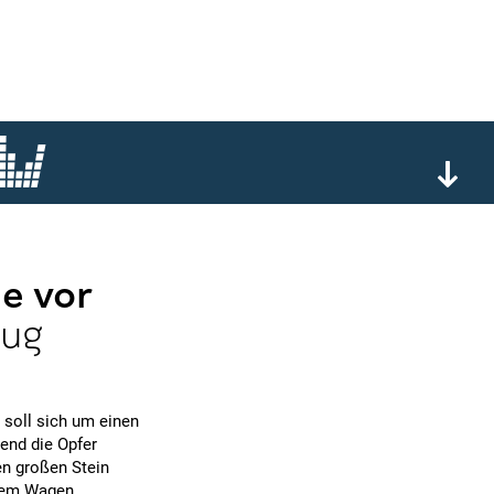
e vor
rug
 soll sich um einen
end die Opfer
en großen Stein
inem Wagen