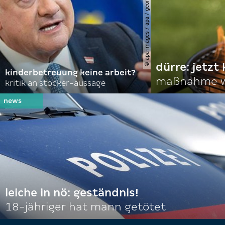
© apa-images / apa / georg hochmuth
dürre: jetzt
kinderbetreuung keine arbeit?
maßnahme w
kritik an stocker-aussage
leiche in nö: geständnis!
18-jähriger hat mann getötet