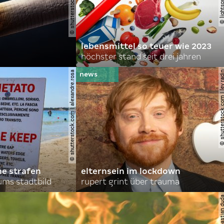
lebensmittel so teuer wie 2023
höchster stand seit drei jahren
© shutterstock.com | alexandre.rosa
© shutterstock.com | le
he strafen
elternsein im lockdown
ums stadtbild
rupert grint über trauma