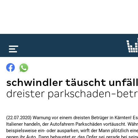
loading...
schwindler täuscht unfäll
dreister parkschaden-bet
(22.07.2020) Warnung vor einem dreisten Betrüger in Kärnten! Es
Italiener handeln, der Autofahrern Parkschäden vortäuscht. Währ
beispielsweise ein- oder ausparken, wirft der Mann plötzlich ein
gegen ihr Auto. Dann behauptet er, das Opfer sei gerade bei se