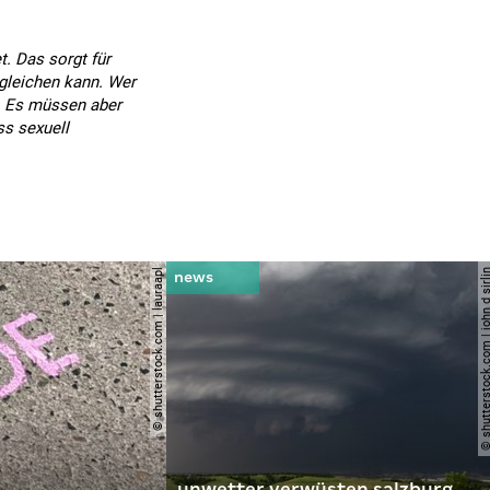
. Das sorgt für
gleichen kann. Wer
z. Es müssen aber
ss sexuell
© shutterstock.com | lauraapl
© shutterstock.com | john 
unwetter verwüsten salzburg