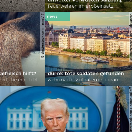
feuerwehren im großeinsatz
© shutterstock.com | asmit17
© shutterstock.com | al
efleisch hilft?
dürre: tote soldaten gefunden
nordkoreas sommerliche empfehlungen
wehrmachtssoldaten in donau
© shutterstock.com | joshu