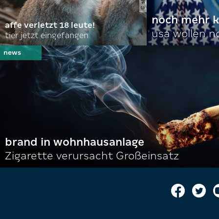
noch mehr k
affe verletzt 18 leute!
usa wollen 
tier jetzt eingefangen
brand in wohnhausanlage
Zigarette verursacht Großeinsatz