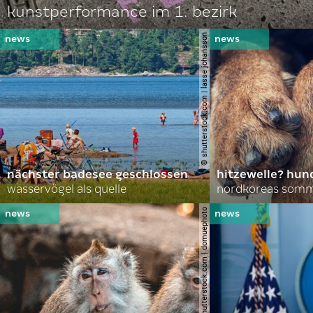
kunstperformance im 1. bezirk
© shutterstock.com | lasse johansson
nächster badesee geschlossen
hitzewelle? hund
wasservögel als quelle
© shutterstock.com | domuephoto