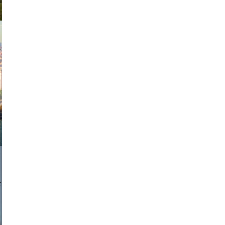
exanton
a sukoff