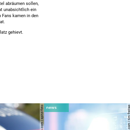
itel abräumen sollen,
t unabsichtlich ein
en Fans kamen in den
at.
atz gehievt.
© shutterstock.com | spitzi-foto
© shutterstock.com | tim