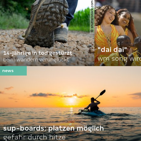
© shutterstock.com | gajus
"dai dai"
14-jährige in tod gestürzt
wm song wir
beim wandern verunglückt
sup-boards: platzen möglich
gefahr durch hitze