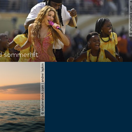
© shutterstock.com | a.
d sommerhit
© shutterstock.com | andrei lapkin