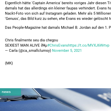
Eigentlich hätte 'Captain America' bereits voriges Jahr diesen T
damals hat das allerdings ein kleiner faupas verhindert. Evans ha
Nackt-Foto von sich auf Instagram geladen. Mehr als 5 Million
'Genuss', das Bild kurz zu sehen, ehe Evans es wieder gelöscht h
Das People-Magazine hat damals Michael B. Jordan auf den 1. Pl
Chris finalmente seu dia chegou
SEXIEST MAN ALIVE ð¥µ
#ChrisEvans
https://t.co/MVXJ6Wrtvp
— Carla (@ca_smallclumsy)
November 5, 2021
(MK)