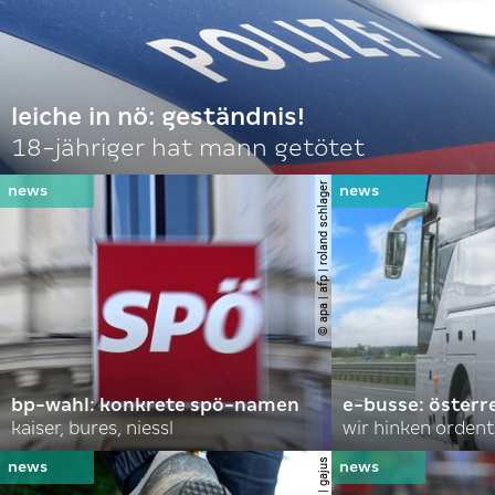
leiche in nö: geständnis!
18-jähriger hat mann getötet
© apa | afp | roland schlager
bp-wahl: konkrete spö-namen
e-busse: österr
kaiser, bures, niessl
wir hinken ordent