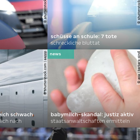
schüsse an schule: 7 tote
schreckliche bluttat
© shutterstock.com | aappp
© apa | barbara 
eich schwach
babymilch-skandal: justiz aktiv
lich nach
staatsanwaltschaften ermitteln