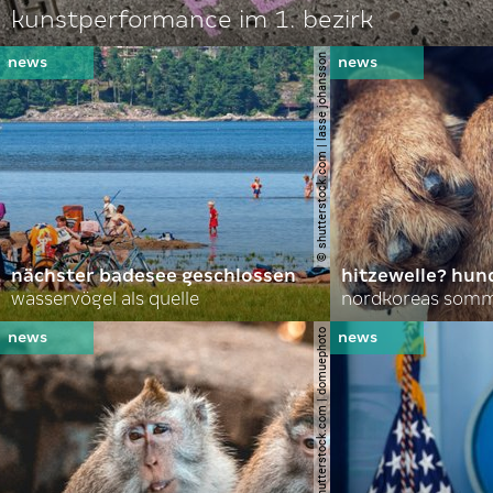
kunstperformance im 1. bezirk
© shutterstock.com | lasse johansson
nächster badesee geschlossen
hitzewelle? hund
wasservögel als quelle
© shutterstock.com | domuephoto