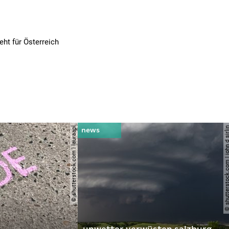
ht für Österreich
© shutterstock.com | lauraapl
© shutterstock.com | john 