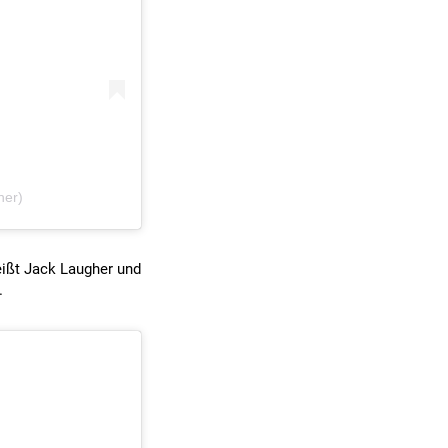
her)
heißt Jack Laugher und
.