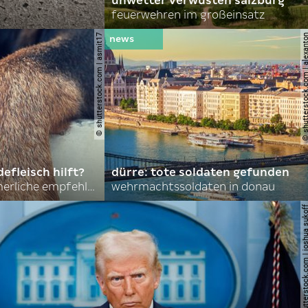
unwetter verwüsten salzburg
feuerwehren im großeinsatz
© shutterstock.com | asmit17
© shutterstock.com | al
efleisch hilft?
dürre: tote soldaten gefunden
nordkoreas sommerliche empfehlungen
wehrmachtssoldaten in donau
© shutterstock.com | joshu