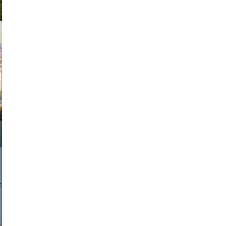
exanton
a sukoff