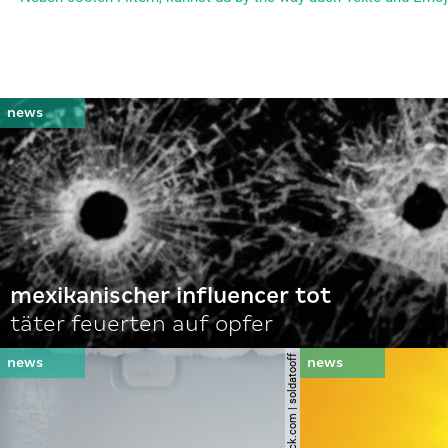
mexikanischer influencer tot
täter feuerten auf opfer
© shutterstock.com | soldatooff