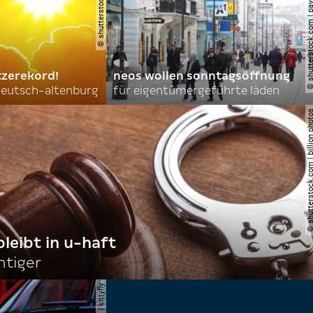
© shutterstock.com | pavel l phot
tzerekord!
neos wollen sonntagsöffnung
 deutsch-altenburg
für eigentümergeführte läden
© shutterstock.com | billi
bleibt in u-haft
htiger