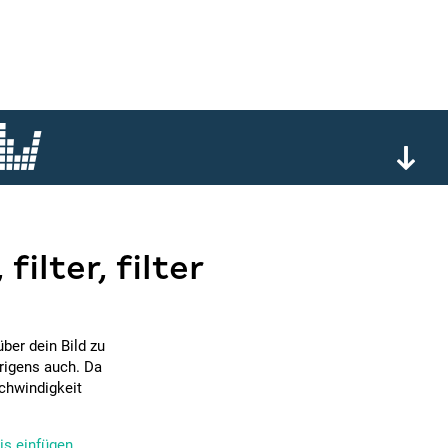
filter, filter
über dein Bild zu
brigens auch. Da
chwindigkeit
s einfügen...