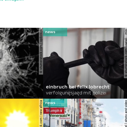
© shutterstock.com | opikckck
© shutterstock.com | nata
einbruch bei felix lobrecht
verfolgungsjagd mit polizei
© shutterstock.com | new africa