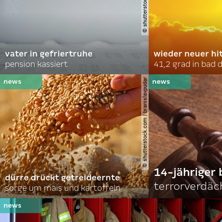
vater in gefriertruhe
wieder neuer hi
pension kassiert
41,2 grad in bad
© shutterstock.com | branislavpudar
14-jähriger 
dürre drückt getreideernte
terrorverdäc
sorge um mais und kartoffeln