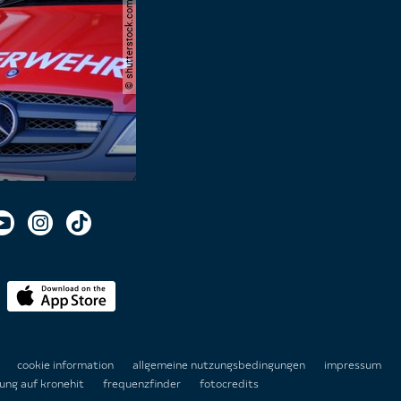
© shutterstock.com | kittyfly
n
cookie information
allgemeine nutzungsbedingungen
impressum
ung auf kronehit
frequenzfinder
fotocredits