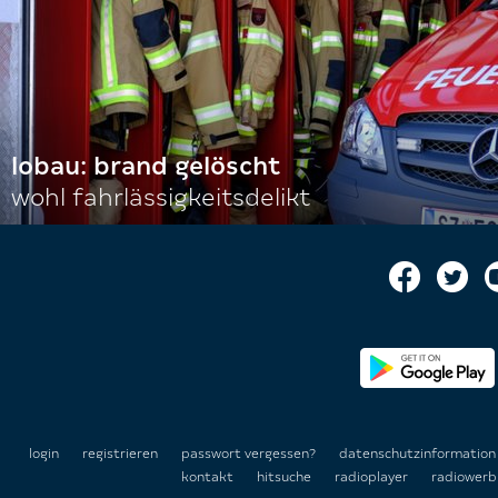
lobau: brand gelöscht
wohl fahrlässigkeitsdelikt
login
registrieren
passwort vergessen?
datenschutzinformatio
kontakt
hitsuche
radioplayer
radiowerb