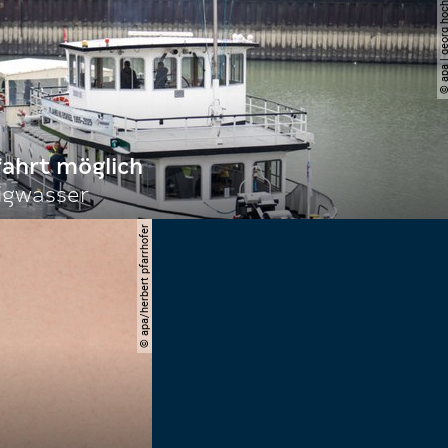
© apa | georg ho
fahrt möglich
igwasser
© apa/herbert pfarrhofer