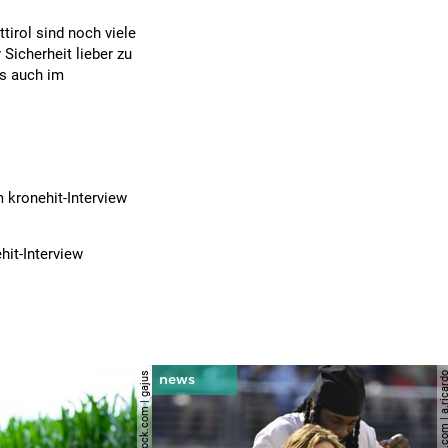
tirol sind noch viele
Sicherheit lieber zu
es auch im
 kronehit-Interview
it-Interview
© shutterstock.com | gajus
© shutterstock.com | a.