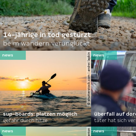
14-jährige in tod gestürzt
beim wandern verunglückt
© shutterstock.com | andrei lapkin
sup-boards: platzen möglich
überfall auf d
gefahr durch hitze
täter hat sich ve