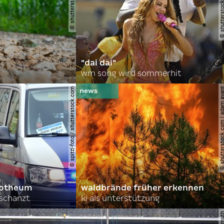
"dai dai"
wm song wird sommerhit
© spitzi-foto / shutterstock.com
© shutterstock.com | ad
orotheum
waldbrände früher erkennen
rschanzt
ki als unterstützung