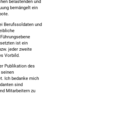
schen belastenden und
euung bemängelt ein
bote.
ei Berufssoldaten und
eibliche
ie Führungsebene
setzten ist ein
bzw. jeder zweite
es Vorbild.
er Publikation des
 seinen
t. Ich bedanke mich
ndanten sind
und Mitarbeitern zu