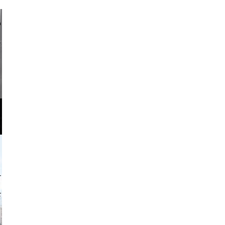
li _ mis
o and video