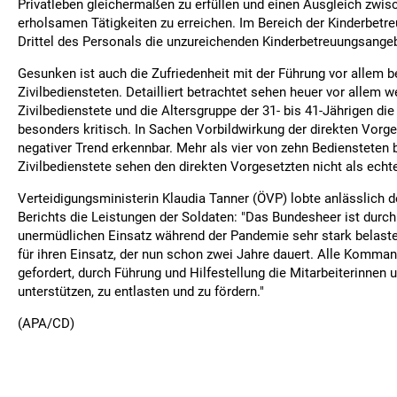
Privatleben gleichermaßen zu erfüllen und einen Ausgleich zwi
erholsamen Tätigkeiten zu erreichen. Im Bereich der Kinderbetr
Drittel des Personals die unzureichenden Kinderbetreuungsange
Gesunken ist auch die Zufriedenheit mit der Führung vor allem b
Zivilbediensteten. Detailliert betrachtet sehen heuer vor allem w
Zivilbedienstete und die Altersgruppe der 31- bis 41-Jährigen d
besonders kritisch. In Sachen Vorbildwirkung der direkten Vorge
negativer Trend erkennbar. Mehr als vier von zehn Bediensteten 
Zivilbedienstete sehen den direkten Vorgesetzten nicht als echt
Verteidigungsministerin Klaudia Tanner (ÖVP) lobte anlässlich d
Berichts die Leistungen der Soldaten: "Das Bundesheer ist durch
unermüdlichen Einsatz während der Pandemie sehr stark belaste
für ihren Einsatz, der nun schon zwei Jahre dauert. Alle Komma
gefordert, durch Führung und Hilfestellung die Mitarbeiterinnen 
unterstützen, zu entlasten und zu fördern."
(APA/CD)