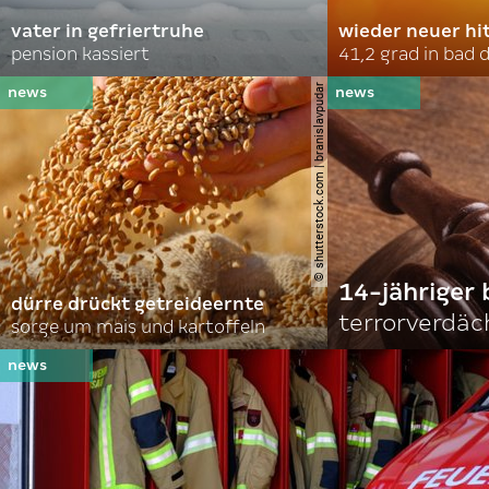
vater in gefriertruhe
wieder neuer hi
pension kassiert
41,2 grad in bad
© shutterstock.com | branislavpudar
14-jähriger 
dürre drückt getreideernte
terrorverdäc
sorge um mais und kartoffeln