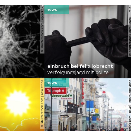
© shutterstock.com | opikckck
© shutterstock.com | nata
einbruch bei felix lobrecht
verfolgungsjagd mit polizei
© shutterstock.com | new africa
© shutterstock.com | pavel l phot