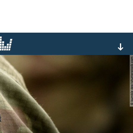
© bumble dee/shutterst