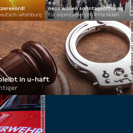
tzerekord!
neos wollen sonntagsöffnung
 deutsch-altenburg
für eigentümergeführte läden
© shutterstock.com | billi
bleibt in u-haft
htiger
© shutterstock.com | kittyfly