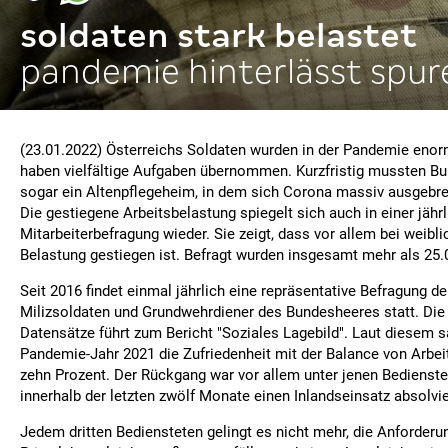
soldaten stark belastet
pandemie hinterlässt spur
(23.01.2022) Österreichs Soldaten wurden in der Pandemie enor
haben vielfältige Aufgaben übernommen. Kurzfristig mussten B
sogar ein Altenpflegeheim, in dem sich Corona massiv ausgebrei
Die gestiegene Arbeitsbelastung spiegelt sich auch in einer jäh
Mitarbeiterbefragung wieder. Sie zeigt, dass vor allem bei weibl
Belastung gestiegen ist. Befragt wurden insgesamt mehr als 25
Seit 2016 findet einmal jährlich eine repräsentative Befragung de
Milizsoldaten und Grundwehrdiener des Bundesheeres statt. Die
Datensätze führt zum Bericht "Soziales Lagebild". Laut diesem 
Pandemie-Jahr 2021 die Zufriedenheit mit der Balance von Arbei
zehn Prozent. Der Rückgang war vor allem unter jenen Bedienste
innerhalb der letzten zwölf Monate einen Inlandseinsatz absolvie
Jedem dritten Bediensteten gelingt es nicht mehr, die Anforderu