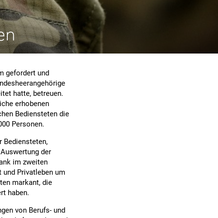
en
m gefordert und
undesheerangehörige
tet hatte, betreuen.
rliche erhobenen
ichen Bediensteten die
.000 Personen.
r Bediensteten,
 Auswertung der
sank im zweiten
t und Privatleben um
ten markant, die
rt haben.
ngen von Berufs- und