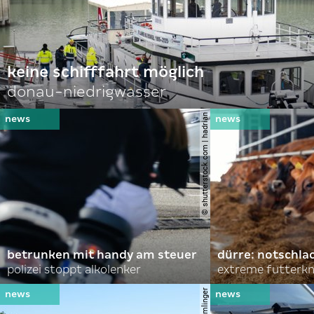
keine schifffahrt möglich
donau-niedrigwasser
© shutterstock.com | hadrian
betrunken mit handy am steuer
dürre: notschl
polizei stoppt alkolenker
extreme futterk