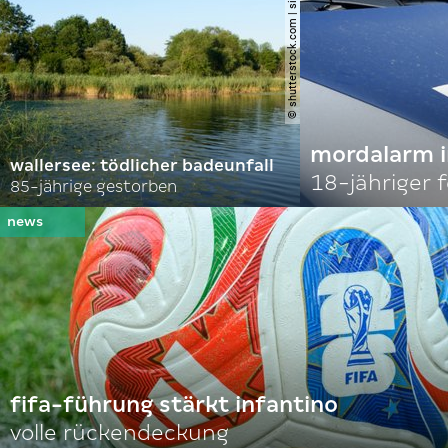
© shutterstock.com | simlinger
mordalarm i
wallersee: tödlicher badeunfall
18-jähriger
85-jährige gestorben
fifa-führung stärkt infantino
volle rückendeckung