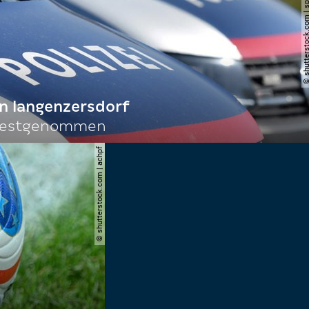
© shutterstock.com | spi
n langenzersdorf
 festgenommen
© shutterstock.com | achpf