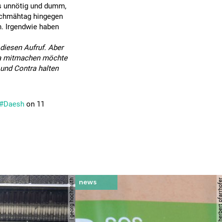
 es unnötig und dumm,
 Schmähtag hingegen
n. Irgendwie haben
diesen Aufruf. Aber
 da mitmachen möchte
o und Contra halten
#Daesh
on 11
© apa | georg hochmuth
© apa/herbert pfar