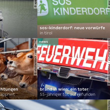
sos-kinderdorf: neue vorwürfe
in tirol
© shutterstock.com | parilov
© joerg lantelme / shutter
achtungen
brand in wien: ein toter
nappheit
55-jähriger tot aufgefunden