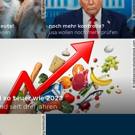
leute!
noch mehr kontrolle?
angen
usa wollen noch mehr prüfen
© lightspring/shutterst
l so teuer wie 2023
d seit drei jahren