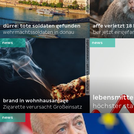
dürre: tote soldaten gefunden
affe verletzt 18 
wehrmachtssoldaten in donau
tier jetzt eingef
© shutterstock.com | cerevonstudio
lebensmitte
brand in wohnhausanlage
höchster stan
Zigarette verursacht Großeinsatz