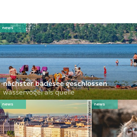
nächster badesee geschlossen
wasservögel als quelle
© shutterstock.com | alexanton