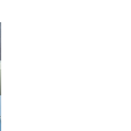
asmit17
a sukoff