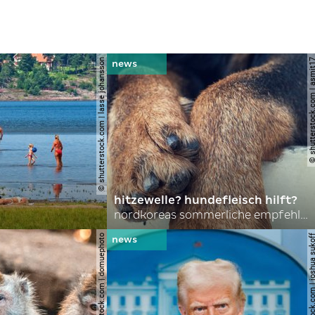
© shutterstock.com | lasse johansson
© shutterstock.com | 
hitzewelle? hundefleisch hilft?
nordkoreas sommerliche empfehlungen
© shutterstock.com | domuephoto
© shutterstock.com | joshu