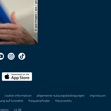
© apa-images / apa / georg hochmuth
n
cookie information
allgemeine nutzungsbedingungen
impressum
ung auf kronehit
frequenzfinder
fotocredits
rweiss
v1.38