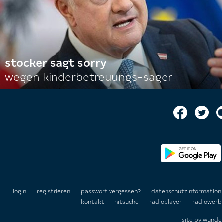
stocker sagt sorry
wegen kinderbetreuungs-sager
login
registrieren
passwort vergessen?
datenschutzinformatio
kontakt
hitsuche
radioplayer
radiowerb
site by
wunde