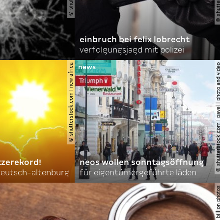
einbruch bei felix lobrecht
verfolgungsjagd mit polizei
© shutterstock.com | new africa
© shutterstock.com | pavel l phot
tzerekord!
neos wollen sonntagsöffnung
 deutsch-altenburg
für eigentümergeführte läden