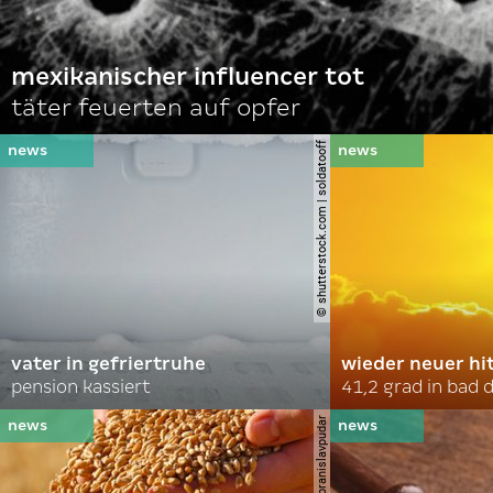
mexikanischer influencer tot
täter feuerten auf opfer
© shutterstock.com | soldatooff
vater in gefriertruhe
wieder neuer hi
pension kassiert
41,2 grad in bad