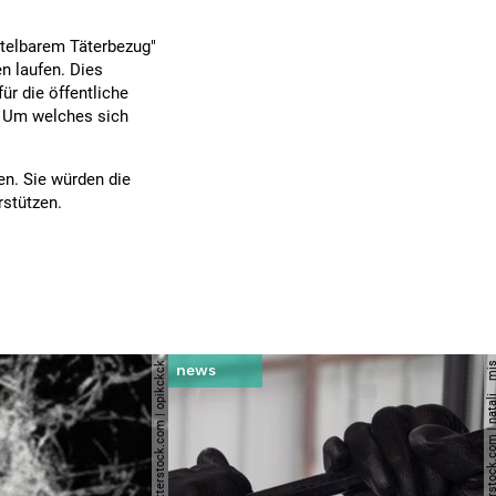
ttelbarem Täterbezug"
n laufen. Dies
ür die öffentliche
. Um welches sich
n. Sie würden die
rstützen.
© shutterstock.com | opikckck
© shutterstock.com | nata