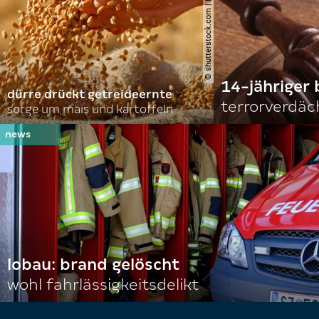
© shutterstock.com | branislavpudar
14-jähriger 
dürre drückt getreideernte
terrorverdäc
sorge um mais und kartoffeln
lobau: brand gelöscht
wohl fahrlässigkeitsdelikt