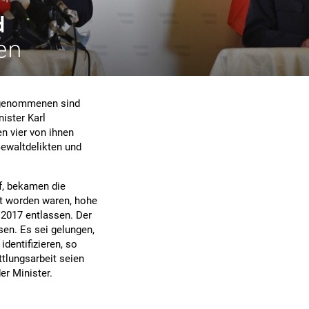
d
ien
stgenommenen sind
nister Karl
 vier von ihnen
Gewaltdelikten und
uf, bekamen die
lt worden waren, hohe
 2017 entlassen. Der
en. Es sei gelungen,
dentifizieren, so
tlungsarbeit seien
er Minister.