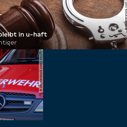
© shutterstock.com | billi
bleibt in u-haft
htiger
© shutterstock.com | kittyfly