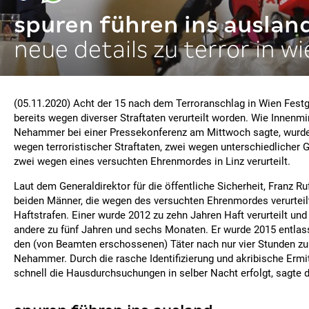
spuren führen ins auslan
neue details zu terror in w
(05.11.2020) Acht der 15 nach dem Terroranschlag in Wien Fe
bereits wegen diverser Straftaten verurteilt worden. Wie Innenmi
Nehammer bei einer Pressekonferenz am Mittwoch sagte, wurden
wegen terroristischer Straftaten, zwei wegen unterschiedlicher 
zwei wegen eines versuchten Ehrenmordes in Linz verurteilt.
Laut dem Generaldirektor für die öffentliche Sicherheit, Franz R
beiden Männer, die wegen des versuchten Ehrenmordes verurtei
Haftstrafen. Einer wurde 2012 zu zehn Jahren Haft verurteilt und
andere zu fünf Jahren und sechs Monaten. Er wurde 2015 entlass
den (von Beamten erschossenen) Täter nach nur vier Stunden zu i
Nehammer. Durch die rasche Identifizierung und akribische Ermit
schnell die Hausdurchsuchungen in selber Nacht erfolgt, sagte d