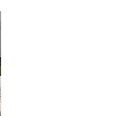
d sirlin
exanton