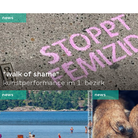
"walk of shame"
kunstperformance im 1. bezirk
© shutterstock.com | lasse johansson