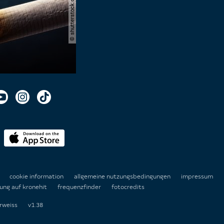
n
cookie information
allgemeine nutzungsbedingungen
impressum
ung auf kronehit
frequenzfinder
fotocredits
rweiss
v1.38