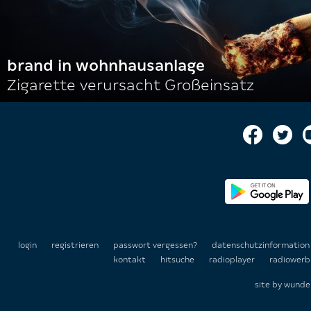
brand in wohnhausanlage
Zigarette verursacht Großeinsatz
login
registrieren
passwort vergessen?
datenschutzinformatio
kontakt
hitsuche
radioplayer
radiowerb
site by
wunde