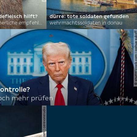
efleisch hilft?
dürre: tote soldaten gefunden
nordkoreas sommerliche empfehlungen
wehrmachtssoldaten in donau
© shutterstock.com | joshu
ontrolle?
noch mehr prüfen
© shutterstock.com | cerevonstudio