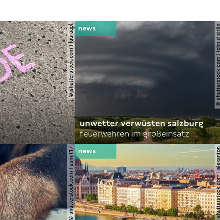
© shutterstock.com | lauraapl
© shutterstock.com | john 
unwetter verwüsten salzburg
feuerwehren im großeinsatz
© shutterstock.com | asmit17
© shutterstock.com | al