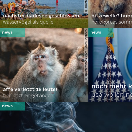
nächster badesee geschlossen
hitzewelle? hund
wasservögel als quelle
© shutterstock.com | domuephoto
noch mehr k
affe verletzt 18 leute!
usa wollen 
tier jetzt eingefangen